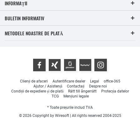
INFORMAȚII
BULETIN INFORMATIV
METODELE NOASTRE DE PLATĂ
Clienți de afaceri
Autentificare dealer
Legal
office-365
Ajutor / Asistență
Contactați
Despre noi
Condiții de expediere și de plată
Rätt till ångerrätt
Protecția datelor
TCG
Mențiuni legale
* Toate prețurile includ TVA
© 2026 Copyright by Wiresoft | All rights reserved 2004-2025