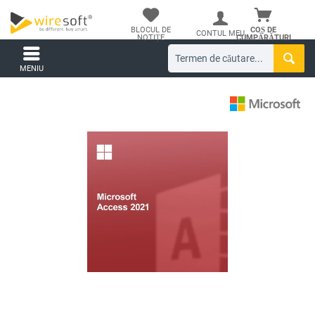
BLOCUL DE
COȘ DE
CONTUL MEU
NOTIȚE
CUMPĂRĂTURI
MENIU