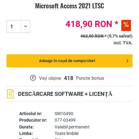
Microsoft Access 2021 LTSC
418,90 RON *
463,90 RON *
(9,7% salvat)
incl. TVA.
Adaugă în coșul de cumpărături
418
P
Veți obține
Puncte bonus
DESCĂRCARE SOFTWARE + LICENȚĂ
Articolul nr:
SW10490
Producător nr:
077-03499
Durata:
Valabil permanent
Limba:
Toate limbile