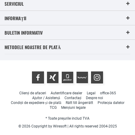
SERVICIUL
INFORMAȚII
BULETIN INFORMATIV
METODELE NOASTRE DE PLATĂ
Clienți de afaceri
Autentificare dealer
Legal
office-365
Ajutor / Asistență
Contactați
Despre noi
Condiții de expediere și de plată
Rätt till ångerrätt
Protecția datelor
TCG
Mențiuni legale
* Toate prețurile includ TVA
© 2026 Copyright by Wiresoft | All rights reserved 2004-2025