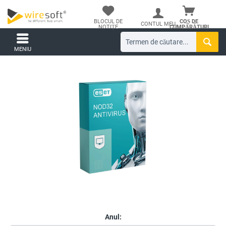
BLOCUL DE
COȘ DE
CONTUL MEU
NOTIȚE
CUMPĂRĂTURI
MENIU
Anul: