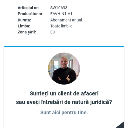
Articolul nr:
SW10693
Producător nr:
EAVH-N1-A1
Durata:
Abonament anual
Limba:
Toate limbile
Zona țării:
EU
Sunteți un client de afaceri
sau aveți întrebări de natură juridică?
Sunt aici pentru tine.