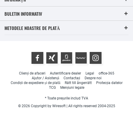
BULETIN INFORMATIV
METODELE NOASTRE DE PLATĂ
Clienți de afaceri
Autentificare dealer
Legal
office-365
Ajutor / Asistență
Contactați
Despre noi
Condiții de expediere și de plată
Rätt till ångerrätt
Protecția datelor
TCG
Mențiuni legale
* Toate prețurile includ TVA
© 2026 Copyright by Wiresoft | All rights reserved 2004-2025