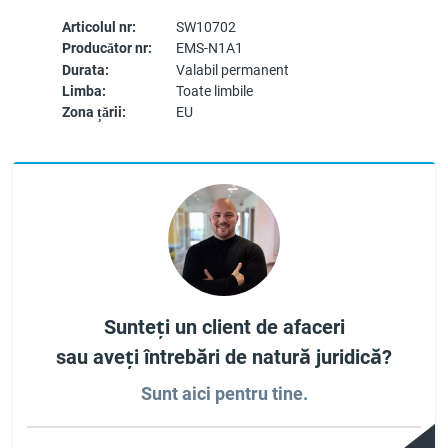
Articolul nr:
SW10702
Producător nr:
EMS-N1A1
Durata:
Valabil permanent
Limba:
Toate limbile
Zona țării:
EU
Sunteți un client de afaceri
sau aveți întrebări de natură juridică?
Sunt aici pentru tine.