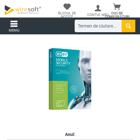
BLOCUL DE
COȘ DE
CONTUL MEU
NOTIȚE
CUMPĂRĂTURI
MENIU
Anul: