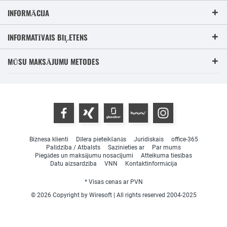
INFORMĀCIJA
INFORMATĪVAIS BIĻETENS
MŪSU MAKSĀJUMU METODES
Biznesa klienti
Dīlera pieteikšanās
Juridiskais
office-365
Palīdzība / Atbalsts
Sazinieties ar
Par mums
Piegādes un maksājumu nosacījumi
Atteikuma tiesības
Datu aizsardzība
VNN
Kontaktinformācija
* Visas cenas ar PVN
© 2026 Copyright by Wiresoft | All rights reserved 2004-2025