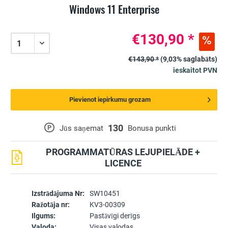
Windows 11 Enterprise
€130,90 *
€143,90 *
(9,03% saglabāts)
ieskaitot PVN
Pievienot iepirkumu grozam
130
P
Jūs saņemat
Bonusa punkti
PROGRAMMATŪRAS LEJUPIELĀDE +
LICENCE
Izstrādājuma Nr:
SW10451
Ražotāja nr:
KV3-00309
Ilgums:
Pastāvīgi derīgs
Valoda:
Visas valodas