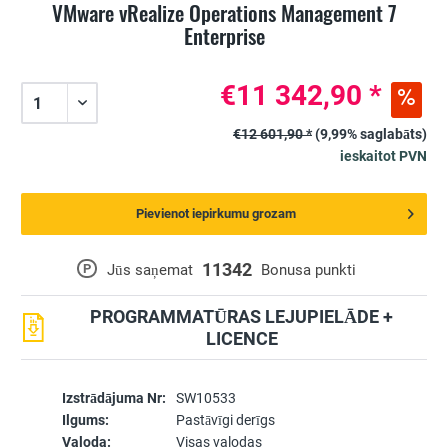
VMware vRealize Operations Management 7
Enterprise
€11 342,90 *
€12 601,90 *
(9,99% saglabāts)
ieskaitot PVN
Pievienot iepirkumu grozam
11342
P
Jūs saņemat
Bonusa punkti
PROGRAMMATŪRAS LEJUPIELĀDE +
LICENCE
Izstrādājuma Nr:
SW10533
Ilgums:
Pastāvīgi derīgs
Valoda:
Visas valodas