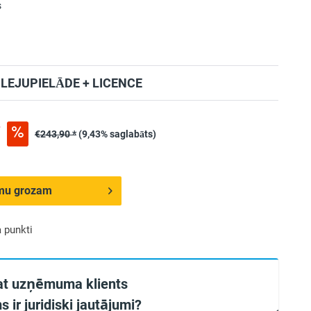
s
EJUPIELĀDE + LICENCE
*
€243,90 *
(9,43% saglabāts)
umu grozam
 punkti
at uzņēmuma klients
s ir juridiski jautājumi?