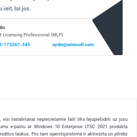
šeit, lai jūs.
din
t Licensing Professional (MLP)
69-173261-345
aydin@wiresoft.com
isi instalēšanai nepieciešamie faili tiks lejupielādēti uz jūsu
 jums e-pastu ar Windows 10 Enterprise LTSC 2021 produkta
ādītos laukus. Pēc tam operētājsistēma ir aktivizēta un pilnībā