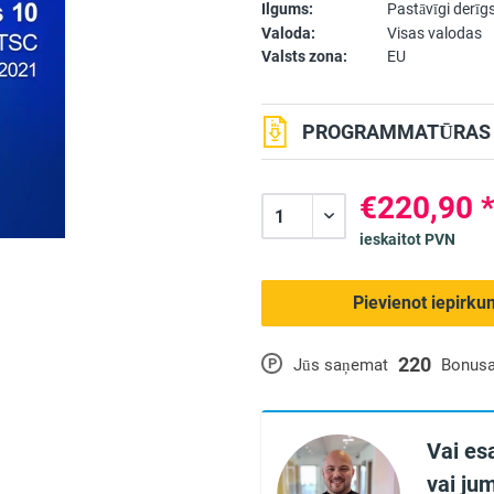
Ilgums:
Pastāvīgi derīg
Valoda:
Visas valodas
Valsts zona:
EU
PROGRAMMATŪRAS L
€220,90 
ieskaitot PVN
Pievienot iepirk
220
P
Jūs saņemat
Bonusa
Vai es
vai jum