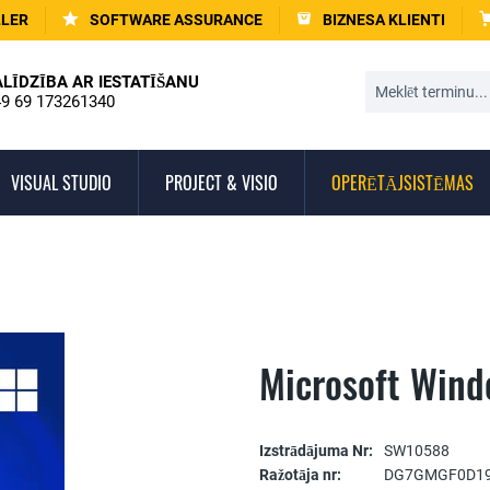
LLER
SOFTWARE ASSURANCE
BIZNESA KLIENTI
ALĪDZĪBA AR IESTATĪŠANU
9 69 173261340
VISUAL STUDIO
PROJECT & VISIO
OPERĒTĀJSISTĒMAS
Microsoft Wind
Izstrādājuma Nr:
SW10588
Ražotāja nr:
DG7GMGF0D1