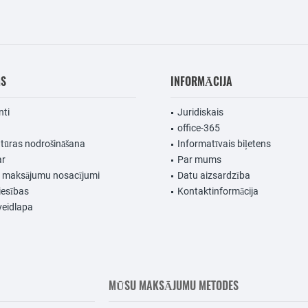
MS
INFORMĀCIJA
nti
Juridiskais
office-365
ūras nodrošināšana
Informatīvais biļetens
ar
Par mums
n maksājumu nosacījumi
Datu aizsardzība
iesības
Kontaktinformācija
veidlapa
MŪSU MAKSĀJUMU METODES