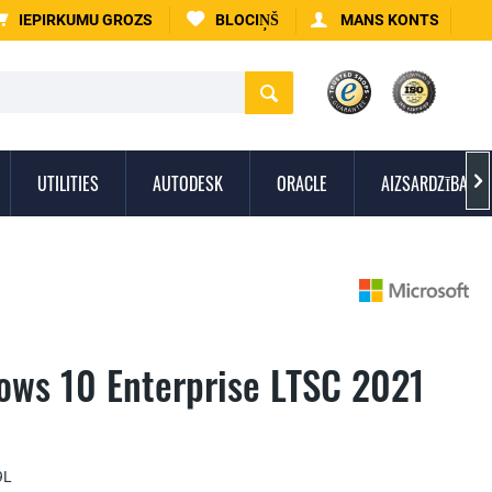
IEPIRKUMU GROZS
BLOCIŅŠ
MANS KONTS
UTILITIES
AUTODESK
ORACLE
AIZSARDZĪBA PR

ows 10 Enterprise LTSC 2021
9L