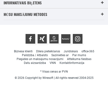
INFORMATĪVAIS BIĻETENS
MŪSU MAKSĀJUMU METODES
Biznesa klienti
Dīlera pieteikšanās
Juridiskais
office-365
Palīdzība / Atbalsts
Sazinieties ar
Par mums
Piegādes un maksājumu nosacījumi
Atteikuma tiesības
Datu aizsardzība
VNN
Kontaktinformācija
* Visas cenas ar PVN
© 2026 Copyright by Wiresoft | All rights reserved 2004-2025