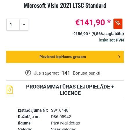
Microsoft Visio 2021 LTSC Standard
€141,90 *
€156,90 *
(9,56% saglabāts)
ieskaitot PVN
Pievienot iepirkumu grozam
141
P
Jūs saņemat
Bonusa punkti
PROGRAMMATŪRAS LEJUPIELĀDE +
LICENCE
Izstrādājuma Nr:
SW10448
Ražotāja nr:
D86-05942
Ilgums:
Pastāvīgi derīgs
Valoda:
Visas valodas