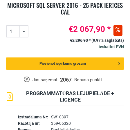
MICROSOFT SQL SERVER 2016 - 25 PACK IERĪCES
CAL
€2 067,90 *
€2 296,90 *
(9,97% saglabāts)
ieskaitot PVN
Pievienot iepirkumu grozam
2067
P
Jūs saņemat
Bonusa punkti
PROGRAMMATŪRAS LEJUPIELĀDE +
LICENCE
Izstrādājuma Nr:
SW10397
Ražotāja nr:
359-06320
Ilgums:
Pastāvīgi derīgs