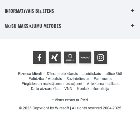
INFORMATĪVAIS BIĻETENS
MŪSU MAKSĀJUMU METODES
Biznesa klienti
Dīlera pieteikšanās
Juridiskais
office-365
Palīdzība / Atbalsts
Sazinieties ar
Par mums
Piegādes un maksājumu nosacījumi
Atteikuma tiesības
Datu aizsardzība
VNN
Kontaktinformācija
* Visas cenas ar PVN
© 2026 Copyright by Wiresoft | All rights reserved 2004-2025