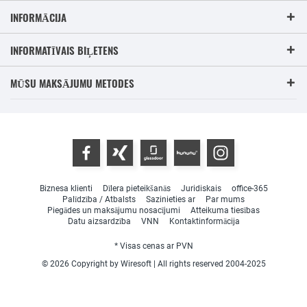
INFORMĀCIJA
INFORMATĪVAIS BIĻETENS
MŪSU MAKSĀJUMU METODES
Biznesa klienti
Dīlera pieteikšanās
Juridiskais
office-365
Palīdzība / Atbalsts
Sazinieties ar
Par mums
Piegādes un maksājumu nosacījumi
Atteikuma tiesības
Datu aizsardzība
VNN
Kontaktinformācija
* Visas cenas ar PVN
© 2026 Copyright by Wiresoft | All rights reserved 2004-2025