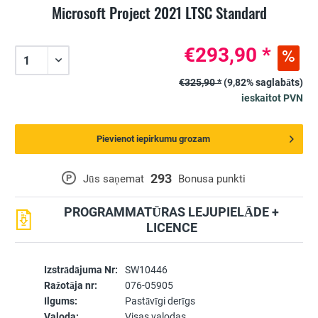
Microsoft Project 2021 LTSC Standard
€293,90 *
€325,90 *
(9,82% saglabāts)
ieskaitot PVN
Pievienot iepirkumu grozam
293
P
Jūs saņemat
Bonusa punkti
PROGRAMMATŪRAS LEJUPIELĀDE +
LICENCE
Izstrādājuma Nr:
SW10446
Ražotāja nr:
076-05905
Ilgums:
Pastāvīgi derīgs
Valoda:
Visas valodas