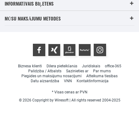
INFORMATĪVAIS BIĻETENS
MŪSU MAKSĀJUMU METODES
Biznesa klienti
Dīlera pieteikšanās
Juridiskais
office-365
Palīdzība / Atbalsts
Sazinieties ar
Par mums
Piegādes un maksājumu nosacījumi
Atteikuma tiesības
Datu aizsardzība
VNN
Kontaktinformācija
* Visas cenas ar PVN
© 2026 Copyright by Wiresoft | All rights reserved 2004-2025