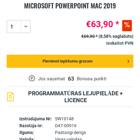
MICROSOFT POWERPOINT MAC 2019
€63,90 *
€69,90 *
(8,58% saglabāts)
ieskaitot PVN
Pievienot iepirkumu grozam
63
P
Jūs saņemat
Bonusa punkti
PROGRAMMATŪRAS LEJUPIELĀDE +
LICENCE
Izstrādājuma Nr:
SW10148
Ražotāja nr:
D47-00916
Ilgums:
Pastāvīgi derīgs
Valoda:
Visas valodas