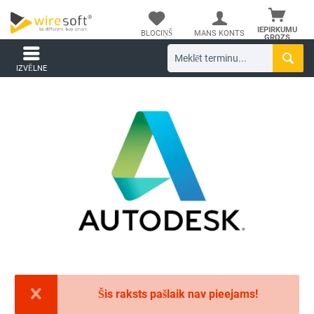
IEPIRKUMU
BLOCIŅŠ
MANS KONTS
GROZS
IZVĒLNE
Šis raksts pašlaik nav pieejams!