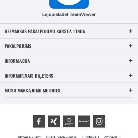
Lejupielādēt TeamViewer
BEZMAKSAS PAKALPOJUMU KARSTĀ LĪNIJA
PAKALPOJUMS
INFORMĀCIJA
INFORMATĪVAIS BIĻETENS
MŪSU MAKSĀJUMU METODES
Biznesa klienti
Dīlera pieteikšanās
Juridiskais
office-365