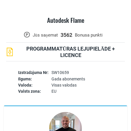
Autodesk Flame
3562
P
Jūs saņemat
Bonusa punkti
PROGRAMMATŪRAS LEJUPIELĀDE +
LICENCE
Izstrādājuma Nr:
SW10659
Ilgums:
Gada abonements
Valoda:
Visas valodas
Valsts zona:
EU