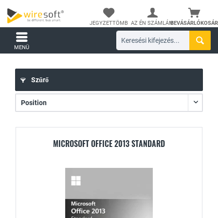
JEGYZETTÖMB
AZ ÉN SZÁMLÁM
BEVÁSÁRLÓKOSÁR
MENÜ
Szűrő
MICROSOFT OFFICE 2013 STANDARD