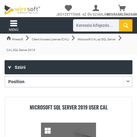
JEGYZETTÖMB
AZ ÉN SZÁMLÁM
BEVÁSÁRLÓKOSÁR
MENÜ
Wiresoft
Client Access License (CAL)
Microsoft CAL az SQL Server
CAL SQL Server 2019
Szűrő
MICROSOFT SQL SERVER 2019 USER CAL