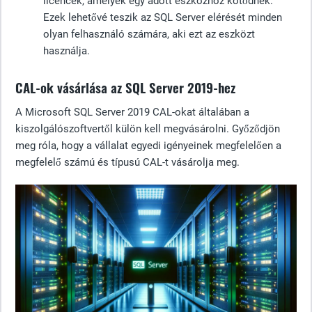
licencek, amelyek egy adott eszközhöz kötődnek.
Ezek lehetővé teszik az SQL Server elérését minden
olyan felhasználó számára, aki ezt az eszközt
használja.
CAL-ok vásárlása az SQL Server 2019-hez
A Microsoft SQL Server 2019 CAL-okat általában a
kiszolgálószoftvertől külön kell megvásárolni. Győződjön
meg róla, hogy a vállalat egyedi igényeinek megfelelően a
megfelelő számú és típusú CAL-t vásárolja meg.