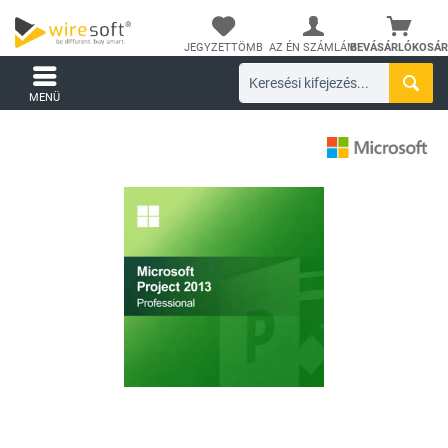
JEGYZETTÖMB
AZ ÉN SZÁMLÁM
BEVÁSÁRLÓKOSÁR
MENÜ