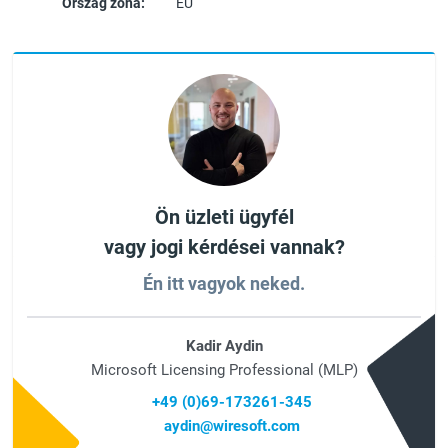
Ország zóna:
EU
Ön üzleti ügyfél
vagy jogi kérdései vannak?
Én itt vagyok neked.
Kadir Aydin
Microsoft Licensing Professional (MLP)
+49 (0)69-173261-345
aydin@wiresoft.com