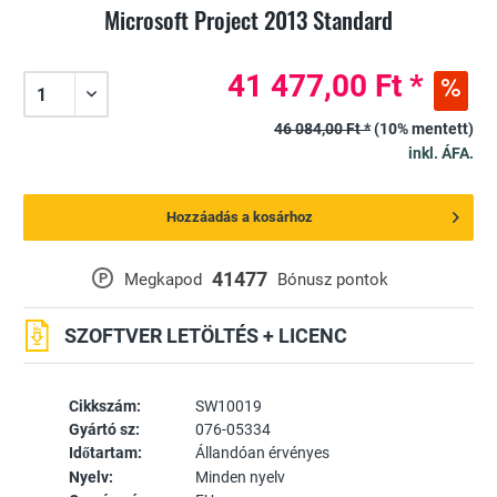
Microsoft Project 2013 Standard
41 477,00 Ft *
46 084,00 Ft *
(10% mentett)
inkl. ÁFA.
Hozzáadás a kosárhoz
41477
P
Megkapod
Bónusz pontok
SZOFTVER LETÖLTÉS + LICENC
Cikkszám:
SW10019
Gyártó sz:
076-05334
Időtartam:
Állandóan érvényes
Nyelv:
Minden nyelv