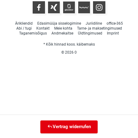
Ärikliendid
Edasimüüja sisselogimine
Juriidiline
office-365
Abi / tugi
Kontakt
Meie kohta
Tarne- ja maksetingimused
Taganemisõigus
Andmekaitse
Üldtingimused
Imprint
* Kõik hinnad koos. käibemaks
© 2026
0
Vertrag widerrufen