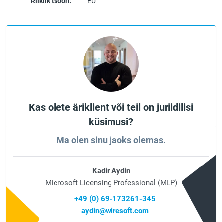
Riiklik tsoon:
EU
Kas olete äriklient või teil on juriidilisi
küsimusi?
Ma olen sinu jaoks olemas.
Kadir Aydin
Microsoft Licensing Professional (MLP)
+49 (0) 69-173261-345
aydin@wiresoft.com