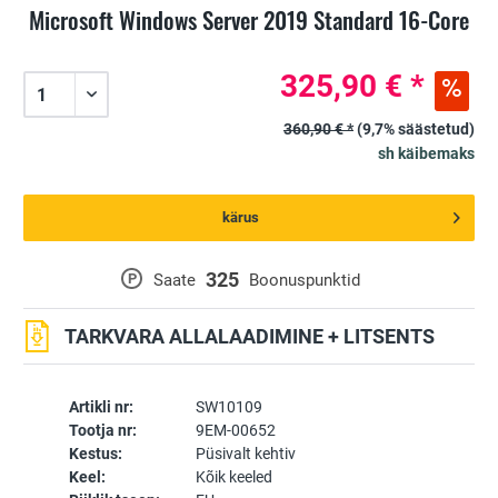
Microsoft Windows Server 2019 Standard 16-Core
325,90 € *
360,90 € *
(9,7% säästetud)
sh käibemaks
kärus
325
P
Saate
Boonuspunktid
TARKVARA ALLALAADIMINE + LITSENTS
Artikli nr:
SW10109
Tootja nr:
9EM-00652
Kestus:
Püsivalt kehtiv
Keel:
Kõik keeled