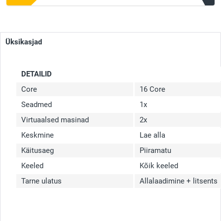
Üksikasjad
DETAILID
Core
16 Core
Seadmed
1x
Virtuaalsed masinad
2x
Keskmine
Lae alla
Käitusaeg
Piiramatu
Keeled
Kõik keeled
Tarne ulatus
Allalaadimine + litsents