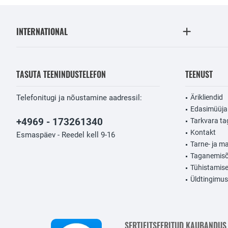
INTERNATIONAL
TASUTA TEENINDUSTELEFON
TEENUST
Telefonitugi ja nõustamine aadressil:
Ärikliendid
Edasimüüja
+4969 - 173261340
Tarkvara t
Kontakt
Esmaspäev - Reedel kell 9-16
Tarne- ja m
Taganemisõ
Tühistamis
Üldtingimu
SERTIFITSEERITUD KAUBANDUS