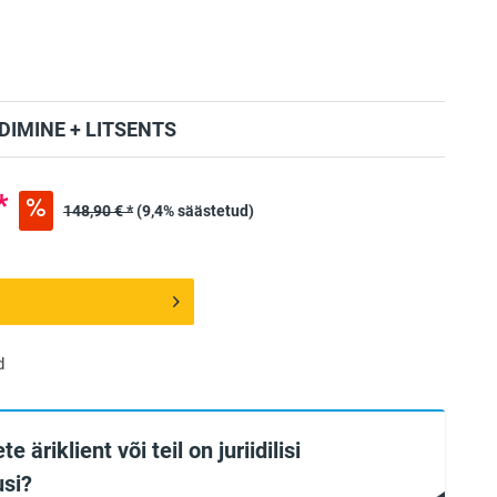
IMINE + LITSENTS
*
148,90 € *
(9,4% säästetud)
d
te äriklient või teil on juriidilisi
si?