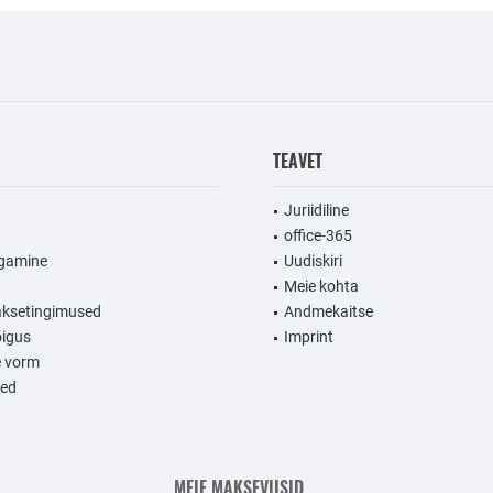
TEAVET
Juriidiline
office-365
agamine
Uudiskiri
Meie kohta
aksetingimused
Andmekaitse
igus
Imprint
e vorm
sed
MEIE MAKSEVIISID