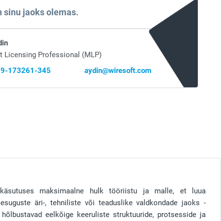
 sinu jaoks olemas.
din
t Licensing Professional (MLP)
 69-173261-345
aydin@wiresoft.com
 käsutuses maksimaalne hulk tööriistu ja malle, et luua
esuguste äri-, tehniliste või teaduslike valdkondade jaoks -
d hõlbustavad eelkõige keeruliste struktuuride, protsesside ja