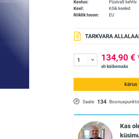
Kestus:
Püsivalt kehtiv
Keel:
Kõik keeled
Riiklik tsoon:
EU
TARKVARA ALLALAAD
134,90 € 
sh käibemaks
kärus
134
P
Saate
Boonuspunkti
Kas ole
küsimu