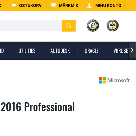
D
OSTUKORV
MÄRKMIK
MINU KONTO
ID
UTILITIES
AUTODESK
ORACLE
VIIRUSETÕR

 2016 Professional