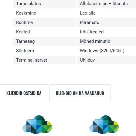
Tarne ulatus
Allalaadimine + litsents
Keskmine
Lae alla
Runtime
Piiramatu
Keeled
Kõik keeled
Tarneaeg
Mõned minutid
Süsteem
Windows (32bit/64bit)
Terminal server
Ühilduv
KLIENDID OSTSID KA
KLIENDID ON KA VAADANUD