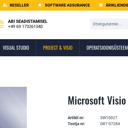
RESELLER
SOFTWARE ASSURANCE
ÄRIKLIENDI
ABI SEADISTAMISEL
+49 69 173261340
VISUAL STUDIO
PROJECT & VISIO
OPERATSIOONISÜSTEEM
Microsoft Visio
Artikli nr:
SW10027
Tootja nr:
D87-07284