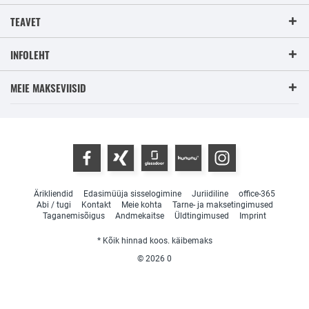
TEAVET
INFOLEHT
MEIE MAKSEVIISID
Ärikliendid
Edasimüüja sisselogimine
Juriidiline
office-365
Abi / tugi
Kontakt
Meie kohta
Tarne- ja maksetingimused
Taganemisõigus
Andmekaitse
Üldtingimused
Imprint
* Kõik hinnad koos. käibemaks
© 2026
0