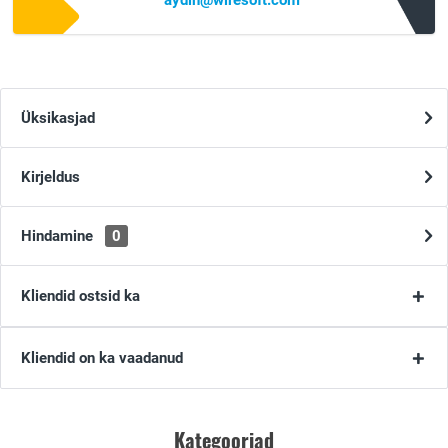
aydin@wiresoft.com
Üksikasjad
Kirjeldus
Hindamine
0
Kliendid ostsid ka
Kliendid on ka vaadanud
Kategooriad