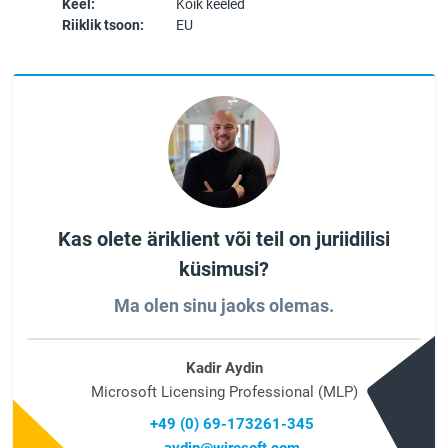
Keel:
Kõik keeled
Riiklik tsoon:
EU
Kas olete äriklient või teil on juriidilisi
küsimusi?
Ma olen sinu jaoks olemas.
Kadir Aydin
Microsoft Licensing Professional (MLP)
+49 (0) 69-173261-345