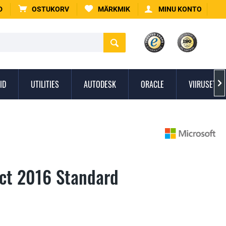
D
OSTUKORV
MÄRKMIK
MINU KONTO
ID
UTILITIES
AUTODESK
ORACLE
VIIRUSETÕR

ect 2016 Standard