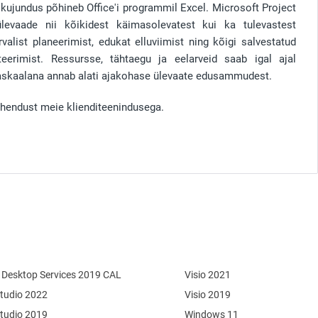
 kujundus põhineb Office'i programmil Excel. Microsoft Project
ülevaade nii kõikidest käimasolevatest kui ka tulevastest
rvalist planeerimist, edukat elluviimist ning kõigi salvestatud
eerimist. Ressursse, tähtaegu ja eelarveid saab igal ajal
ajaskaalana annab alati ajakohase ülevaate edusammudest.
ühendust meie klienditeenindusega.
Desktop Services 2019 CAL
Visio 2021
Studio 2022
Visio 2019
Studio 2019
Windows 11