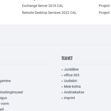
Exchange Server 2016 CAL
Project
Remote Desktop Services 2022 CAL
Project
TEAVET
Juriidiline
office-365
agamine
Uudiskiri
Meie kohta
aksetingimused
Andmekaitse
igus
Imprint
e vorm
sed