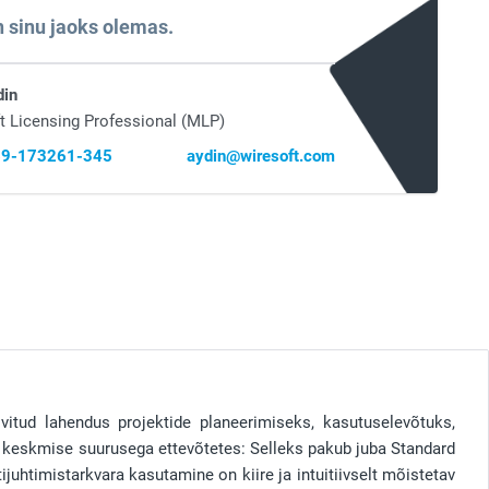
 sinu jaoks olemas.
din
t Licensing Professional (MLP)
 69-173261-345
aydin@wiresoft.com
vitud lahendus projektide planeerimiseks, kasutuselevõtuks,
 keskmise suurusega ettevõtetes: Selleks pakub juba Standard
ijuhtimistarkvara kasutamine on kiire ja intuitiivselt mõistetav