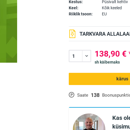
Kestus:
Püsivalt kehtiv
Keel:
Kõik keeled
Riiklik tsoon:
EU
TARKVARA ALLALAAD
138,90 € 
sh käibemaks
kärus
138
P
Saate
Boonuspunkti
Kas ole
küsimu