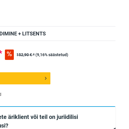
IMINE + LITSENTS
*
152,90 € *
(9,16% säästetud)
d
te äriklient või teil on juriidilisi
si?