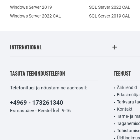
Windows Server 2019
SQL Server 2022 CAL
Windows Server 2022 CAL
SQL Server 2019 CAL
INTERNATIONAL
TASUTA TEENINDUSTELEFON
TEENUST
Telefonitugi ja nõustamine aadressil:
Ärikliendid
Edasimüüja
+4969 - 173261340
Tarkvara t
Kontakt
Esmaspäev - Reedel kell 9-16
Tarne- ja m
Taganemisõ
Tühistamis
Üldtingimu