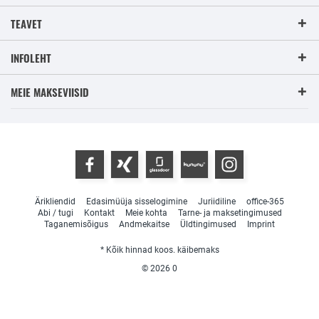
TEAVET
INFOLEHT
MEIE MAKSEVIISID
Ärikliendid
Edasimüüja sisselogimine
Juriidiline
office-365
Abi / tugi
Kontakt
Meie kohta
Tarne- ja maksetingimused
Taganemisõigus
Andmekaitse
Üldtingimused
Imprint
* Kõik hinnad koos. käibemaks
© 2026
0