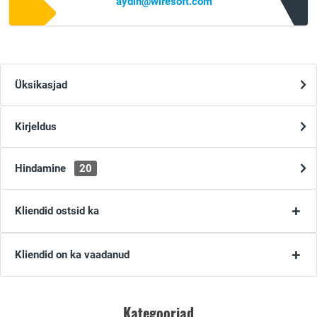
aydin@wiresoft.com
Üksikasjad
Kirjeldus
Hindamine
20
Kliendid ostsid ka
Kliendid on ka vaadanud
Kategooriad