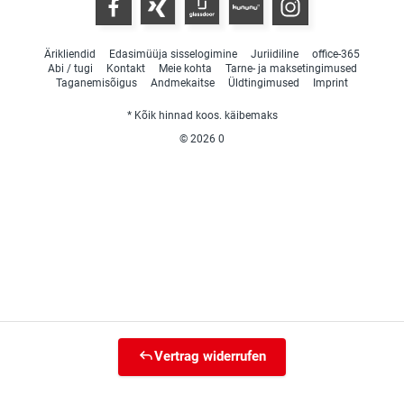
Ärikliendid
Edasimüüja sisselogimine
Juriidiline
office-365
Abi / tugi
Kontakt
Meie kohta
Tarne- ja maksetingimused
Taganemisõigus
Andmekaitse
Üldtingimused
Imprint
* Kõik hinnad koos. käibemaks
© 2026
0
Vertrag widerrufen