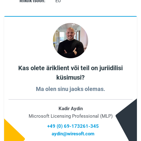
Riiklik tsoon:
EU
Kas olete äriklient või teil on juriidilisi
küsimusi?
Ma olen sinu jaoks olemas.
Kadir Aydin
Microsoft Licensing Professional (MLP)
+49 (0) 69-173261-345
aydin@wiresoft.com