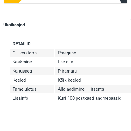
Üksikasjad
DETAILID
CU versioon
Praegune
Keskmine
Lae alla
Käitusaeg
Piiramatu
Keeled
Kõik keeled
Tarne ulatus
Allalaadimine + litsents
Lisainfo
Kuni 100 postkasti andmebaasid