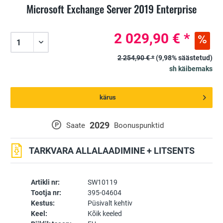
Microsoft Exchange Server 2019 Enterprise
2 029,90 € *
2 254,90 € *
(9,98% säästetud)
sh käibemaks
kärus
2029
P
Saate
Boonuspunktid
TARKVARA ALLALAADIMINE + LITSENTS
Artikli nr:
SW10119
Tootja nr:
395-04604
Kestus:
Püsivalt kehtiv
Keel:
Kõik keeled