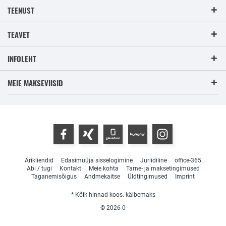
TEENUST
TEAVET
INFOLEHT
MEIE MAKSEVIISID
Ärikliendid
Edasimüüja sisselogimine
Juriidiline
office-365
Abi / tugi
Kontakt
Meie kohta
Tarne- ja maksetingimused
Taganemisõigus
Andmekaitse
Üldtingimused
Imprint
* Kõik hinnad koos. käibemaks
© 2026
0