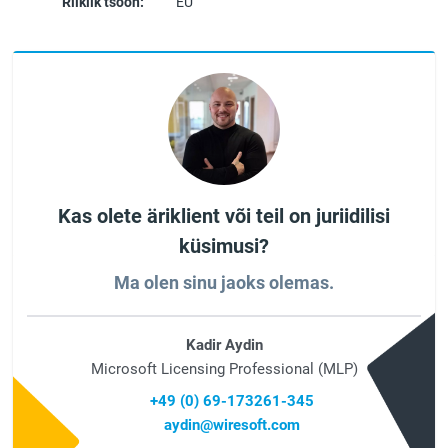
Riiklik tsoon:
EU
Kas olete äriklient või teil on juriidilisi
küsimusi?
Ma olen sinu jaoks olemas.
Kadir Aydin
Microsoft Licensing Professional (MLP)
+49 (0) 69-173261-345
aydin@wiresoft.com