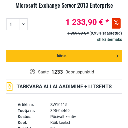
Microsoft Exchange Server 2013 Enterprise
1 233,90 € *
1 369,90 € *
(9,93% säästetud)
sh käibemaks
kärus
1233
P
Saate
Boonuspunktid
TARKVARA ALLALAADIMINE + LITSENTS
Artikli nr:
SW10115
Tootja nr:
395-04469
Kestus:
Püsivalt kehtiv
Keel:
Kõik keeled