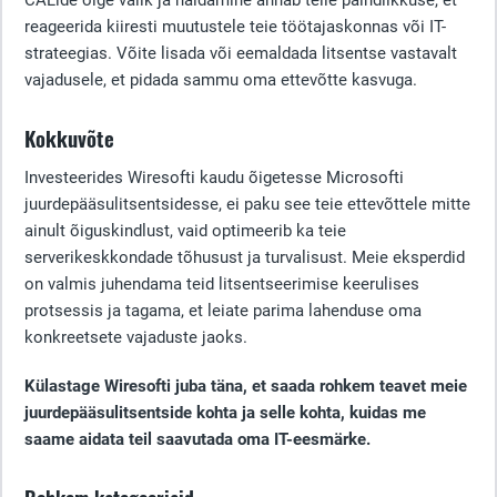
CALide õige valik ja haldamine annab teile paindlikkuse, et
reageerida kiiresti muutustele teie töötajaskonnas või IT-
strateegias. Võite lisada või eemaldada litsentse vastavalt
vajadusele, et pidada sammu oma ettevõtte kasvuga.
Kokkuvõte
Investeerides Wiresofti kaudu õigetesse Microsofti
juurdepääsulitsentsidesse, ei paku see teie ettevõttele mitte
ainult õiguskindlust, vaid optimeerib ka teie
serverikeskkondade tõhusust ja turvalisust. Meie eksperdid
on valmis juhendama teid litsentseerimise keerulises
protsessis ja tagama, et leiate parima lahenduse oma
konkreetsete vajaduste jaoks.
Külastage Wiresofti juba täna, et saada rohkem teavet meie
juurdepääsulitsentside kohta ja selle kohta, kuidas me
saame aidata teil saavutada oma IT-eesmärke.