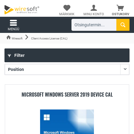
MÄRKMIK
MINU KONTO
OSTUKORV
MENÜÜ
Wiresoft
Client Access License (CAL)
Filter
MICROSOFT WINDOWS SERVER 2019 DEVICE CAL