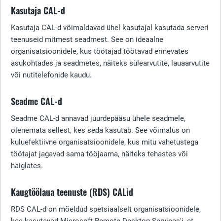
Kasutaja CAL-d
Kasutaja CAL-d võimaldavad ühel kasutajal kasutada serveri
teenuseid mitmest seadmest. See on ideaalne
organisatsioonidele, kus töötajad töötavad erinevates
asukohtades ja seadmetes, näiteks sülearvutite, lauaarvutite
või nutitelefonide kaudu.
Seadme CAL-d
Seadme CAL-d annavad juurdepääsu ühele seadmele,
olenemata sellest, kes seda kasutab. See võimalus on
kuluefektiivne organisatsioonidele, kus mitu vahetustega
töötajat jagavad sama tööjaama, näiteks tehastes või
haiglates.
Kaugtöölaua teenuste (RDS) CALid
RDS CAL-d on mõeldud spetsiaalselt organisatsioonidele,