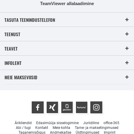
TeamViewer allalaadimine
TASUTA TEENINDUSTELEFON
TEENUST
TEAVET
INFOLEHT
MEIE MAKSEVIISID
Ärikliendid
Edasimüüja sisselogimine
Juriidiline
office-365
Abi / tugi
Kontakt
Meie kohta
Tarne- ja maksetingimused
Taganemisõigus
Andmekaitse
Üldtingimused
Imprint