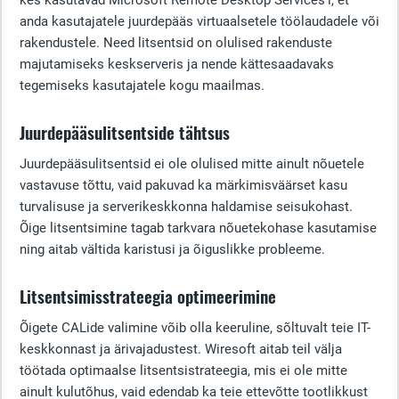
kes kasutavad Microsoft Remote Desktop Services'i, et
anda kasutajatele juurdepääs virtuaalsetele töölaudadele või
rakendustele. Need litsentsid on olulised rakenduste
majutamiseks keskserveris ja nende kättesaadavaks
tegemiseks kasutajatele kogu maailmas.
Juurdepääsulitsentside tähtsus
Juurdepääsulitsentsid ei ole olulised mitte ainult nõuetele
vastavuse tõttu, vaid pakuvad ka märkimisväärset kasu
turvalisuse ja serverikeskkonna haldamise seisukohast.
Õige litsentsimine tagab tarkvara nõuetekohase kasutamise
ning aitab vältida karistusi ja õiguslikke probleeme.
Litsentsimisstrateegia optimeerimine
Õigete CALide valimine võib olla keeruline, sõltuvalt teie IT-
keskkonnast ja ärivajadustest. Wiresoft aitab teil välja
töötada optimaalse litsentsistrateegia, mis ei ole mitte
ainult kulutõhus, vaid edendab ka teie ettevõtte tootlikkust