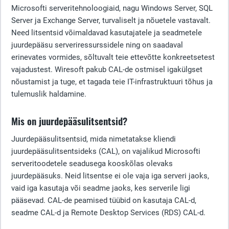
Microsofti serveritehnoloogiaid, nagu Windows Server, SQL
Server ja Exchange Server, turvaliselt ja nõuetele vastavalt.
Need litsentsid võimaldavad kasutajatele ja seadmetele
juurdepääsu serveriressurssidele ning on saadaval
erinevates vormides, sõltuvalt teie ettevõtte konkreetsetest
vajadustest. Wiresoft pakub CAL-de ostmisel igakülgset
nõustamist ja tuge, et tagada teie IT-infrastruktuuri tõhus ja
tulemuslik haldamine.
Mis on juurdepääsulitsentsid?
Juurdepääsulitsentsid, mida nimetatakse kliendi
juurdepääsulitsentsideks (CAL), on vajalikud Microsofti
serveritoodetele seadusega kooskõlas olevaks
juurdepääsuks. Neid litsentse ei ole vaja iga serveri jaoks,
vaid iga kasutaja või seadme jaoks, kes serverile ligi
pääsevad. CAL-de peamised tüübid on kasutaja CAL-d,
seadme CAL-d ja Remote Desktop Services (RDS) CAL-d.