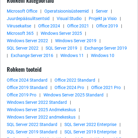
Rohkem kategooriaid
Microsoft Office
|
Operatsioonisüsteemid
|
Server
|
Juurdepääsulitsentsid
|
Visual Studio
|
Projekt ja Visio
|
Viirusekaitse
|
Office 2024
|
Office 2021
|
Office 2019
|
Microsoft 365
|
Windows Server 2025
|
Windows Server 2022
|
Windows Server 2019
|
SQL Server 2022
|
SQL Server 2019
|
Exchange Server 2019
|
Exchange Server 2016
|
Windows 11
|
Windows 10
Rohkem tooteid
Office 2024 Standard
|
Office 2022 Standard
|
Office 2019 Standard
|
Office 2024 Pro
|
Office 2021 Pro
|
Office 2019 Pro
|
Windows Server 2025 Standard
|
Windows Server 2022 Standard
|
Windows Server 2025 Andmekeskus
|
Windows Server 2022 andmekeskus
|
SQL Server 2022 Standard
|
SQL Server 2022 Enterprise
|
SQL Server 2019 Standard
|
SQL Server 2019 Enterprise
|