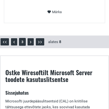
Märka
alates
8
3
Ostke Wiresoftilt Microsoft Server
toodete kasutuslitsentse
Sissejuhatus
Microsofti juurdepääsulitsentsid (CAL) on kriitilise
tähtsusega ettevõtete jaoks, kes soovivad kasutada