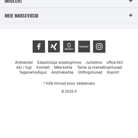
INFOLEHT
MEIE MAKSEVIISID
Ärikliendid
Edasimüüja sisselogimine
Juriidiline
office-365
Abi / tugi
Kontakt
Meie kohta
Tarne- ja maksetingimused
Taganemisõigus
Andmekaitse
Üldtingimused
Imprint
* Kõik hinnad koos. käibemaks
© 2026
0