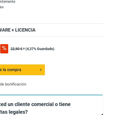
entemente
mas
ARE + LICENCIA
22,90 € *
(4,37% Guardado)
de la compra
de bonificación
ted un cliente comercial o tiene
tas legales?