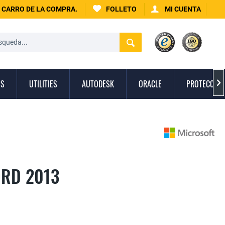
CARRO DE LA COMPRA.
FOLLETO
MI CUENTA
OS
UTILITIES
AUTODESK
ORACLE
PROTECCIÓN

RD 2013