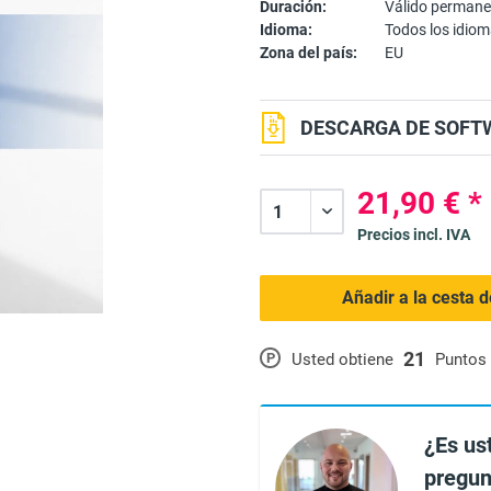
Duración:
Válido perman
Idioma:
Todos los idio
Zona del país:
EU
DESCARGA DE SOFTW
21,90 € *
Precios incl. IVA
Añadir a la cesta 
21
P
Usted obtiene
Puntos 
¿Es us
pregun