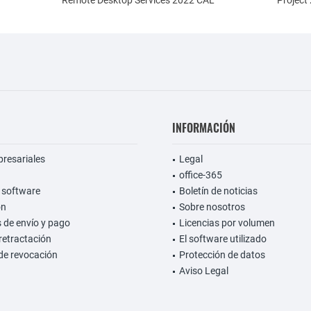
Remote Desktop Services 2022 CAL
Project
INFORMACIÓN
presariales
Legal
office-365
 software
Boletín de noticias
on
Sobre nosotros
 de envío y pago
Licencias por volumen
retractación
El software utilizado
de revocación
Protección de datos
Aviso Legal