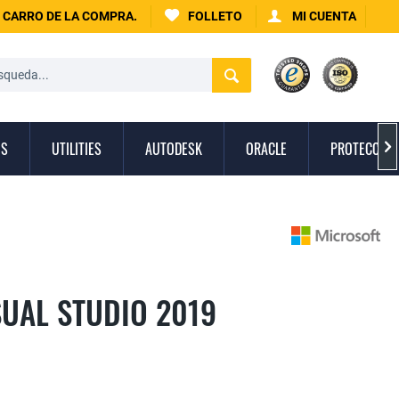
CARRO DE LA COMPRA.
FOLLETO
MI CUENTA
OS
UTILITIES
AUTODESK
ORACLE
PROTECCIÓN

UAL STUDIO 2019