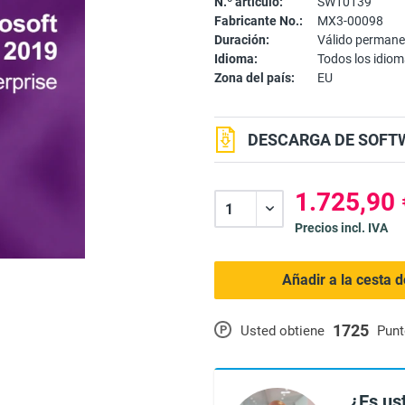
N.º artículo:
SW10139
Fabricante No.:
MX3-00098
Duración:
Válido perman
Idioma:
Todos los idio
Zona del país:
EU
DESCARGA DE SOFTW
1.725,90 
Precios incl. IVA
Añadir a la cesta 
1725
P
Usted obtiene
Punt
¿Es us