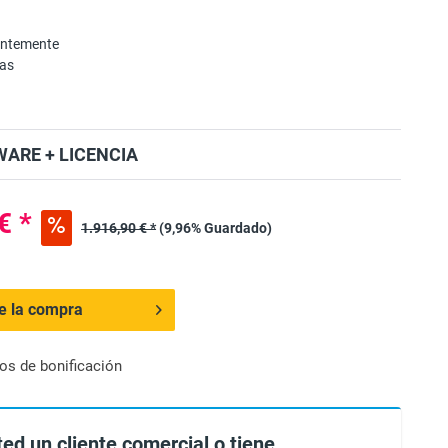
entemente
mas
ARE + LICENCIA
€ *
1.916,90 € *
(9,96% Guardado)
de la compra
os de bonificación
ted un cliente comercial o tiene