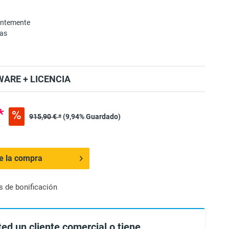
entemente
mas
ARE + LICENCIA
*
915,90 € *
(9,94% Guardado)
de la compra
s de bonificación
ted un cliente comercial o tiene