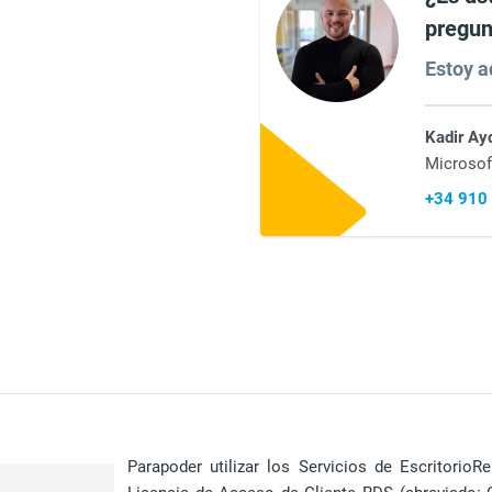
pregun
Estoy aq
Kadir Ay
Microsof
+34 910
Para
poder utilizar
los Servicios de Escritorio
R