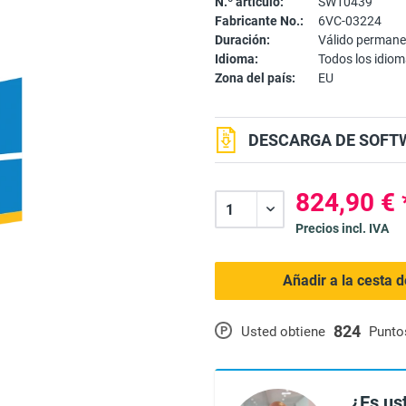
N.º artículo:
SW10439
Fabricante No.:
6VC-03224
Duración:
Válido perman
Idioma:
Todos los idio
Zona del país:
EU
DESCARGA DE SOFTW
824,90 € 
Precios incl. IVA
Añadir a la cesta 
824
P
Usted obtiene
Punto
¿Es us