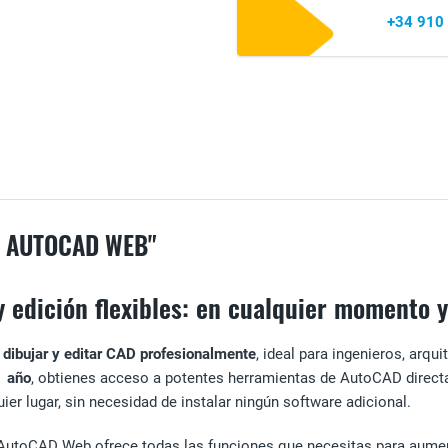
+34 910
 AUTOCAD WEB"
 edición flexibles: en cualquier momento y
a
dibujar y editar CAD profesionalmente
, ideal para ingenieros, arqu
1 año
, obtienes acceso a potentes herramientas de AutoCAD directa
uier lugar, sin necesidad de instalar ningún software adicional.
, AutoCAD Web ofrece todas las funciones que necesitas para aumen