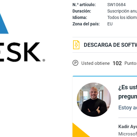
N.º artículo:
SW10684
Duración:
Suscripción an
Idioma:
Todos los idio
Zona del país:
EU
DESCARGA DE SOFTW
102
P
Usted obtiene
Punto
¿Es us
pregun
Estoy aq
Kadir Ay
Microsof