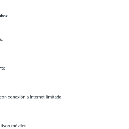
pbox
.
s.
nto.
con conexión a Internet limitada.
itivos móviles.