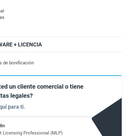
ual
mas
ARE + LICENCIA
s de bonificación
ted un cliente comercial o tiene
tas legales?
uí para ti.
din
t Licensing Professional (MLP)