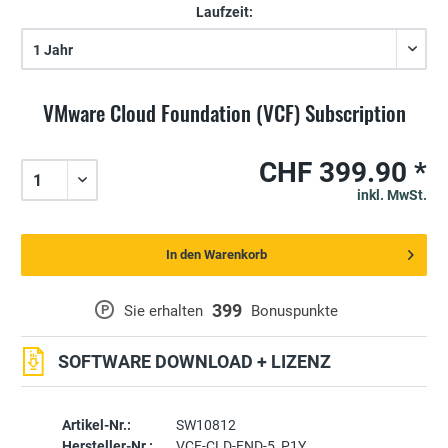
Laufzeit:
VMware Cloud Foundation (VCF) Subscription
CHF 399.90 *
inkl. MwSt.
In den Warenkorb
399
P
Sie erhalten
Bonuspunkte
SOFTWARE DOWNLOAD + LIZENZ
Artikel-Nr.:
SW10812
Hersteller-Nr.:
VCF-CLD-FND-5_P1Y