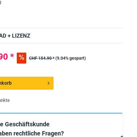
g
D + LIZENZ
90 *
CHF 154.90 *
(9.04% gespart)
nkorb
unkte
ie Geschäftskunde
aben rechtliche Fragen?