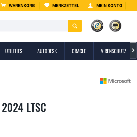
WARENKORB
MERKZETTEL
MEIN KONTO
UTILITIES
AUTODESK
ORACLE
VIRENSCHUTZ

l 2024 LTSC