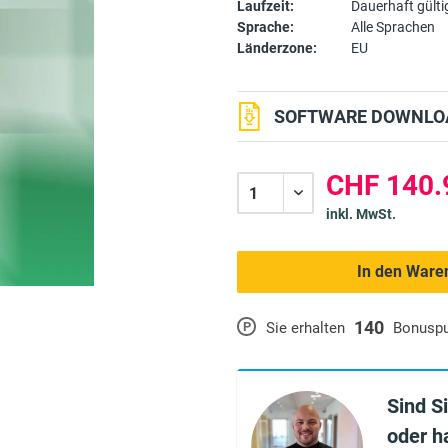
Laufzeit:
Dauerhaft gülti
Sprache:
Alle Sprachen
Länderzone:
EU
SOFTWARE DOWNLOA
CHF 140.
inkl. MwSt.
In den Ware
140
P
Sie erhalten
Bonusp
Sind S
oder h