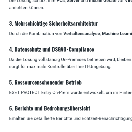
Die Lösung schützt Ihre
PCs
,
Server
und
mobile Geräte
vor
Vir
anrichten können.
3. Mehrschichtige Sicherheitsarchitektur
Durch die Kombination von
Verhaltensanalyse
,
Machine Learn
4. Datenschutz und DSGVO-Compliance
Da die Lösung vollständig On-Premises betrieben wird, bleiben 
sorgt für maximale Kontrolle über Ihre IT-Umgebung.
5. Ressourcenschonender Betrieb
ESET PROTECT Entry On-Prem wurde entwickelt, um im Hintergrun
6. Berichte und Bedrohungsübersicht
Erhalten Sie detaillierte Berichte und Echtzeit-Benachrichtigu