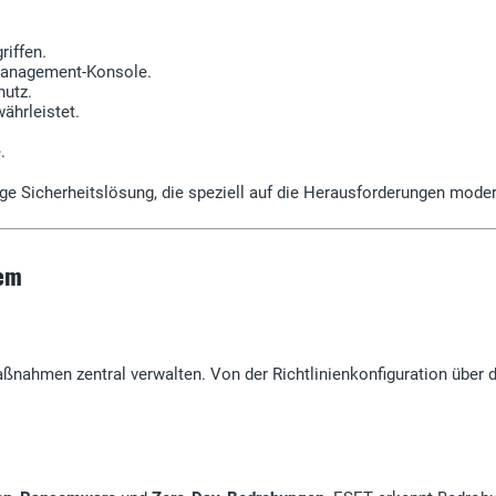
iffen.
e Management-Konsole.
utz.
ährleistet.
.
e Sicherheitslösung, die speziell auf die Herausforderungen mode
rem
nahmen zentral verwalten. Von der Richtlinienkonfiguration über
.