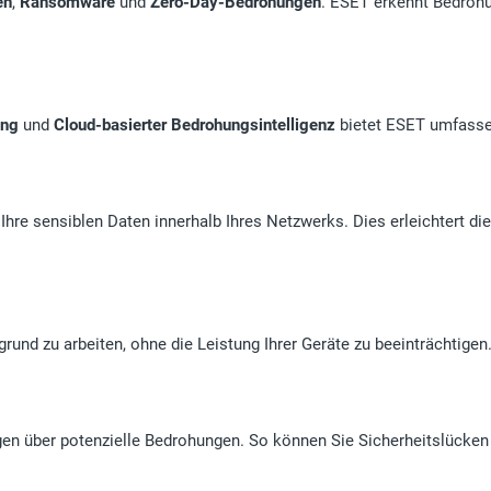
en
,
Ransomware
und
Zero-Day-Bedrohungen
. ESET erkennt Bedrohu
ing
und
Cloud-basierter Bedrohungsintelligenz
bietet ESET umfasse
Ihre sensiblen Daten innerhalb Ihres Netzwerks. Dies erleichtert die
d zu arbeiten, ohne die Leistung Ihrer Geräte zu beeinträchtigen. D
ngen über potenzielle Bedrohungen. So können Sie Sicherheitslücken 