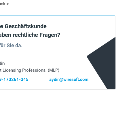
unkte
ie Geschäftskunde
aben rechtliche Fragen?
für Sie da.
din
t Licensing Professional (MLP)
69-173261-345
aydin@wiresoft.com