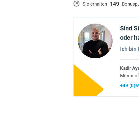
149
P
Sie erhalten
Bonusp
Sind S
oder h
Ich bin 
Kadir Ay
Microsof
+49 (0)