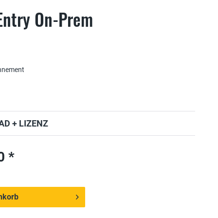
Entry On-Prem
onnement
D + LIZENZ
0 *
nkorb