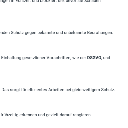
ngen in Echtzeit und blockiert sie, bevor sie Schaden
nden Schutz gegen bekannte und unbekannte Bedrohungen.
 Einhaltung gesetzlicher Vorschriften, wie der
DSGVO
, und
as sorgt für effizientes Arbeiten bei gleichzeitigem Schutz.
frühzeitig erkennen und gezielt darauf reagieren.