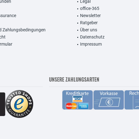
unden
Legal
office-365
ssurance
Newsletter
Ratgeber
d Zahlungsbedingungen
Über uns
cht
Datenschutz
rmular
Impressum
UNSERE ZAHLUNGSARTEN