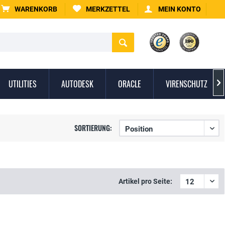
WARENKORB
MERKZETTEL
MEIN KONTO
UTILITIES
AUTODESK
ORACLE
VIRENSCHUTZ

SORTIERUNG:
Artikel pro Seite: