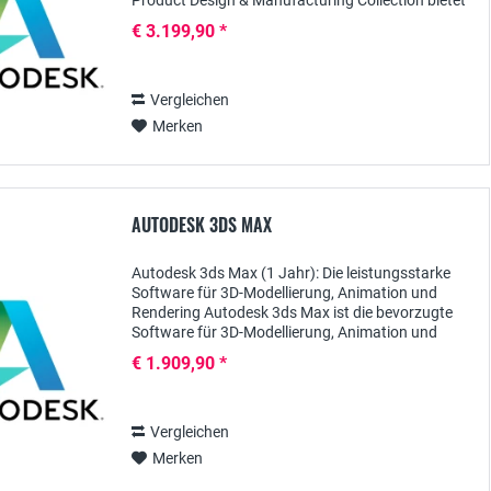
Product Design & Manufacturing Collection bietet
eine umfassende Suite leistungsstarker
€ 3.199,90 *
Softwarelösungen, die...
Vergleichen
Merken
AUTODESK 3DS MAX
Autodesk 3ds Max (1 Jahr): Die leistungsstarke
Software für 3D-Modellierung, Animation und
Rendering Autodesk 3ds Max ist die bevorzugte
Software für 3D-Modellierung, Animation und
Rendering und richtet sich an Designer, Künstler
€ 1.909,90 *
und...
Vergleichen
Merken