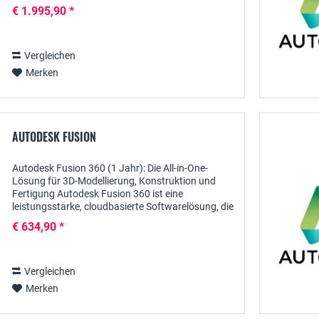
Werkzeuge, um anspruchsvolle Designs und
€ 1.995,90 *
Planungen...
Vergleichen
Merken
AUTODESK FUSION
Autodesk Fusion 360 (1 Jahr): Die All-in-One-
Lösung für 3D-Modellierung, Konstruktion und
Fertigung Autodesk Fusion 360 ist eine
leistungsstarke, cloudbasierte Softwarelösung, die
3D-Modellierung, Konstruktionsplanung,
€ 634,90 *
Simulation und...
Vergleichen
Merken