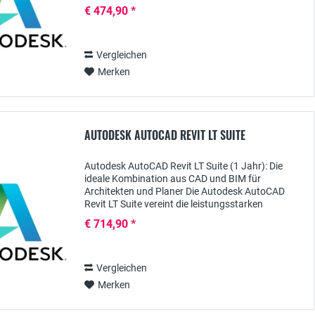
möchten – ohne unnötige Funktionen, die den...
€ 474,90 *
Vergleichen
Merken
AUTODESK AUTOCAD REVIT LT SUITE
Autodesk AutoCAD Revit LT Suite (1 Jahr): Die
ideale Kombination aus CAD und BIM für
Architekten und Planer Die Autodesk AutoCAD
Revit LT Suite vereint die leistungsstarken
Funktionen von AutoCAD LT für präzise 2D-
€ 714,90 *
Zeichnungen und Revit...
Vergleichen
Merken