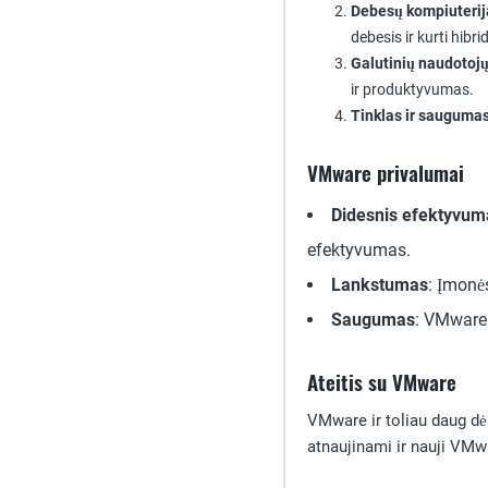
Debesų kompiuterij
debesis ir kurti hibr
Galutinių naudotojų
ir produktyvumas.
Tinklas ir sauguma
VMware privalumai
Didesnis efektyvum
efektyvumas.
Lankstumas
: Įmonės
Saugumas
: VMware 
Ateitis su VMware
VMware ir toliau daug dė
atnaujinami ir nauji VMwa