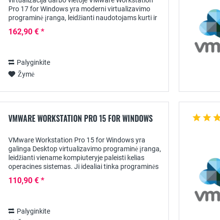
virtualizacija darbo vietoje VMware Workstation
Pro 17 for Windows yra moderni virtualizavimo
programinė įranga, leidžianti naudotojams kurti ir
paleisti virtualias mašinas savo Windows...
162,90 € *
Palyginkite
Žymė
VMWARE WORKSTATION PRO 15 FOR WINDOWS
VMware Workstation Pro 15 for Windows yra
galinga Desktop virtualizavimo programinė įranga,
leidžianti viename kompiuteryje paleisti kelias
operacines sistemas. Ji idealiai tinka programinės
įrangos kūrėjams, testuotojams ir IT...
110,90 € *
Palyginkite