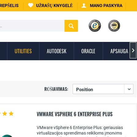
KREPŠELIS
UŽRAŠŲ KNYGELĖ
MANO PASKYRA
UTILITIES
AUTODESK
ORACLE
APSAUGA NUO

RŪŠIAVIMAS:
VMWARE VSPHERE 6 ENTERPRISE PLUS
VMware vSphere 6 Enterprise Plus: geriausias
virtualizacijos sprendimas reiklioms įmonėms