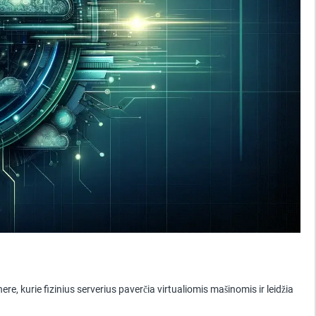
, kurie fizinius serverius paverčia virtualiomis mašinomis ir leidžia