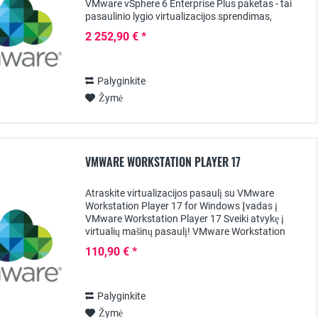
VMware vSphere 6 Enterprise Plus paketas - tai
pasaulinio lygio virtualizacijos sprendimas,
sukurtas specialiai reiklioms įmonėms. Šiame
2 252,90 € *
trumpame...
Palyginkite
Žymė
VMWARE WORKSTATION PLAYER 17
Atraskite virtualizacijos pasaulį su VMware
Workstation Player 17 for Windows Įvadas į
VMware Workstation Player 17 Sveiki atvykę į
virtualių mašinų pasaulį! VMware Workstation
Player 17 for Windows atveria duris į daugybę
110,90 € *
galimybių tiek...
Palyginkite
Žymė