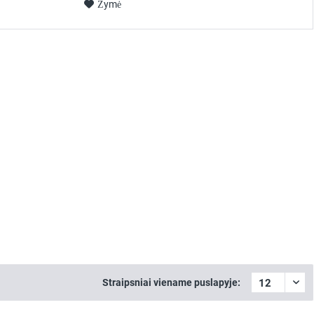
Žymė
Straipsniai viename puslapyje: