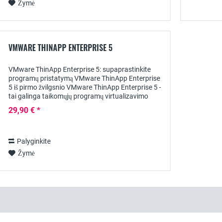
Žymė
VMWARE THINAPP ENTERPRISE 5
VMware ThinApp Enterprise 5: supaprastinkite
programų pristatymą VMware ThinApp Enterprise
5 iš pirmo žvilgsnio VMware ThinApp Enterprise 5 -
tai galinga taikomųjų programų virtualizavimo
platforma, leidžianti įmonėms pakuoti ir diegti...
29,90 € *
Palyginkite
Žymė