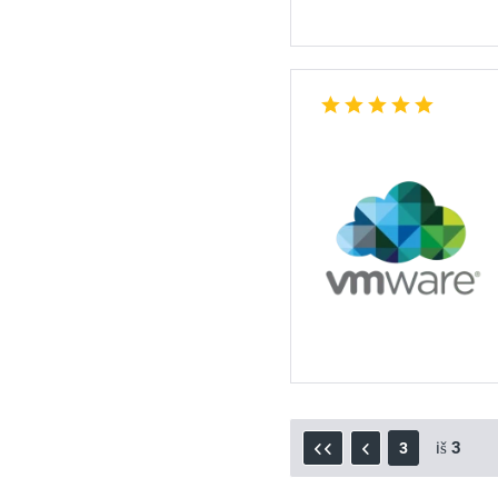
iš
3
3