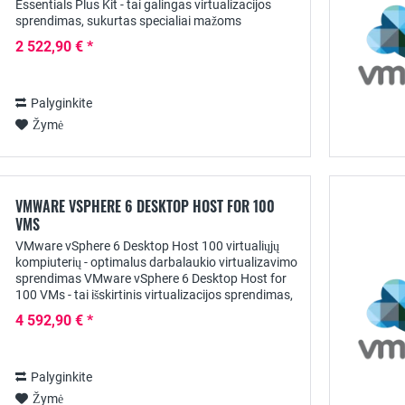
Essentials Plus Kit - tai galingas virtualizacijos
sprendimas, sukurtas specialiai mažoms
įmonėms. Šiame trumpame produkto aprašyme
2 522,90 € *
išryškinsime...
Palyginkite
Žymė
VMWARE VSPHERE 6 DESKTOP HOST FOR 100
VMS
VMware vSphere 6 Desktop Host 100 virtualiųjų
kompiuterių - optimalus darbalaukio virtualizavimo
sprendimas VMware vSphere 6 Desktop Host for
100 VMs - tai išskirtinis virtualizacijos sprendimas,
specialiai pritaikytas darbalaukio...
4 592,90 € *
Palyginkite
Žymė