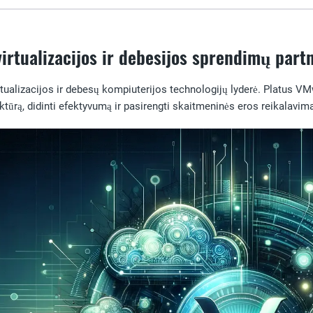
irtualizacijos ir debesijos sprendimų part
rtualizacijos ir debesų kompiuterijos technologijų lyderė. Platus
ktūrą, didinti efektyvumą ir pasirengti skaitmeninės eros reikalavi