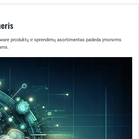
neris
 VMware produktų ir sprendimų asortimentas padeda įmonėms
mams.