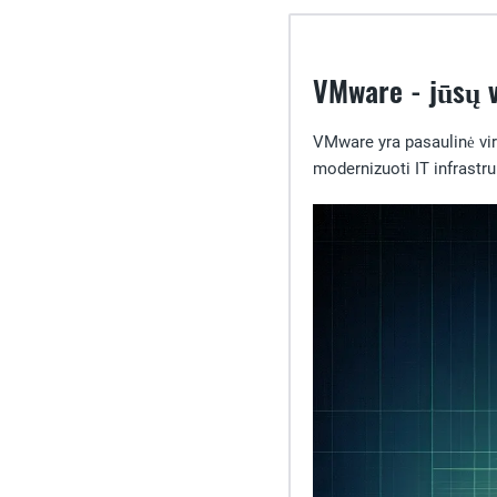
VMware - jūsų v
VMware yra pasaulinė vi
modernizuoti IT infrastru