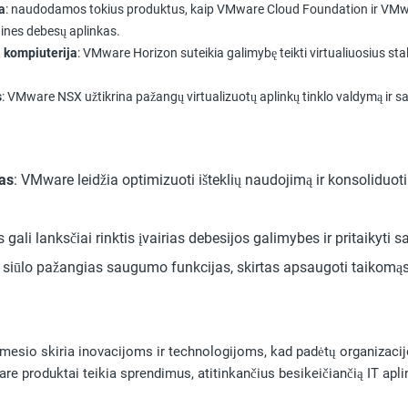
a
: naudodamos tokius produktus, kaip VMware Cloud Foundation ir VMware 
idines debesų aplinkas.
 kompiuterija
: VMware Horizon suteikia galimybę teikti virtualiuosius s
s
: VMware NSX užtikrina pažangų virtualizuotų aplinkų tinklo valdymą ir 
as
: VMware leidžia optimizuoti išteklių naudojimą ir konsoliduoti
 gali lanksčiai rinktis įvairias debesijos galimybes ir pritaikyti s
siūlo pažangias saugumo funkcijas, skirtas apsaugoti taikomąsi
mesio skiria inovacijoms ir technologijoms, kad padėtų organizacij
re produktai teikia sprendimus, atitinkančius besikeičiančią IT apli