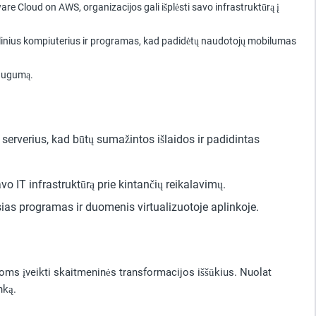
Cloud on AWS, organizacijos gali išplėsti savo infrastruktūrą į
talinius kompiuterius ir programas, kad padidėtų naudotojų mobilumas
saugumą.
 serverius, kad būtų sumažintos išlaidos ir padidintas
avo IT infrastruktūrą prie kintančių reikalavimų.
as programas ir duomenis virtualizuotoje aplinkoje.
oms įveikti skaitmeninės transformacijos iššūkius. Nuolat
nką.