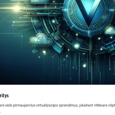
ritys
re siūlo pirmaujančius virtualizacijos sprendimus, įskaitant VMware vSphere
.