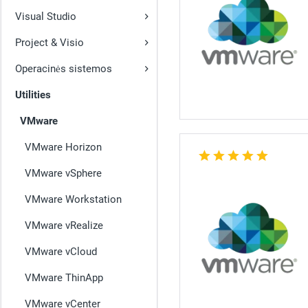
Visual Studio
Project & Visio
Operacinės sistemos
Utilities
VMware
VMware Horizon
VMware vSphere
VMware Workstation
VMware vRealize
VMware vCloud
VMware ThinApp
VMware vCenter