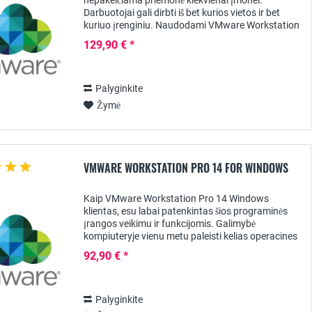
nepakeičiama priemonė kiekvienai įmonei.
Darbuotojai gali dirbti iš bet kurios vietos ir bet
kuriuo įrenginiu. Naudodami VMware Workstation
Pro 16, viename kompiuteryje galite naudoti
129,90 € *
kelias...
Palyginkite
Žymė
VMWARE WORKSTATION PRO 14 FOR WINDOWS
Kaip VMware Workstation Pro 14 Windows
klientas, esu labai patenkintas šios programinės
įrangos veikimu ir funkcijomis. Galimybė
kompiuteryje vienu metu paleisti kelias operacines
sistemas yra labai naudinga, o vartotojo sąsaja
92,90 € *
paprasta...
Palyginkite