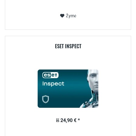
Žymė
ESET INSPECT
iš 24,90 € *