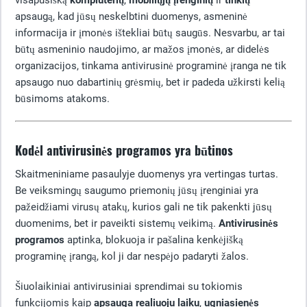
visapusišką
kompiuterių
,
mobiliųjų įrenginių
ir
tinklų
apsaugą, kad jūsų neskelbtini duomenys, asmeninė
informacija ir įmonės ištekliai būtų saugūs. Nesvarbu, ar tai
būtų asmeninio naudojimo, ar mažos įmonės, ar didelės
organizacijos, tinkama antivirusinė programinė įranga ne tik
apsaugo nuo dabartinių grėsmių, bet ir padeda užkirsti kelią
būsimoms atakoms.
Kodėl antivirusinės programos yra būtinos
Skaitmeniniame pasaulyje duomenys yra vertingas turtas.
Be veiksmingų saugumo priemonių jūsų įrenginiai yra
pažeidžiami virusų atakų, kurios gali ne tik pakenkti jūsų
duomenims, bet ir paveikti sistemų veikimą.
Antivirusinės
programos
aptinka, blokuoja ir pašalina kenkėjišką
programinę įrangą, kol ji dar nespėjo padaryti žalos.
Šiuolaikiniai antivirusiniai sprendimai su tokiomis
funkcijomis kaip
apsauga realiuoju laiku
,
ugniasienės