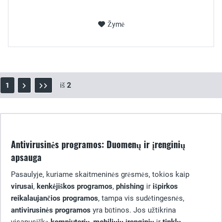
Žymė
iš
2
1
Antivirusinės programos: Duomenų ir įrenginių
apsauga
Pasaulyje, kuriame skaitmeninės grėsmės, tokios kaip
virusai
,
kenkėjiškos programos
,
phishing
ir
išpirkos
reikalaujančios programos
, tampa vis sudėtingesnės,
antivirusinės programos
yra būtinos. Jos užtikrina