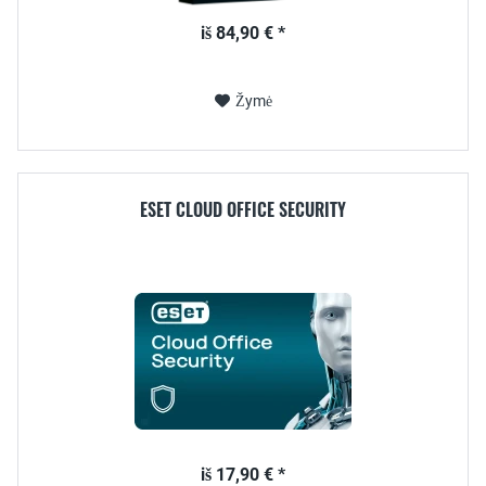
iš 84,90 € *
Žymė
ESET CLOUD OFFICE SECURITY
iš 17,90 € *