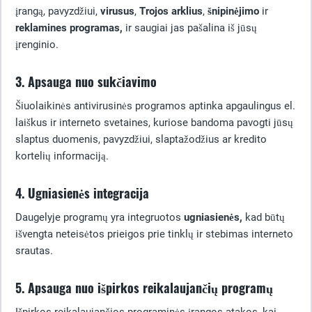
įrangą, pavyzdžiui,
virusus
,
Trojos arklius
,
šnipinėjimo
ir
reklamines programas,
ir saugiai jas pašalina iš jūsų
įrenginio.
3. Apsauga nuo sukčiavimo
Šiuolaikinės antivirusinės programos aptinka apgaulingus el.
laiškus ir interneto svetaines, kuriose bandoma pavogti jūsų
slaptus duomenis, pavyzdžiui, slaptažodžius ar kredito
kortelių informaciją.
4. Ugniasienės integracija
Daugelyje programų yra integruotos
ugniasienės,
kad būtų
išvengta neteisėtos prieigos prie tinklų ir stebimas interneto
srautas.
5. Apsauga nuo išpirkos reikalaujančių programų