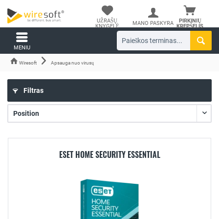
UŽRAŠŲ
PIRKINIŲ
MANO PASKYRA
KNYGELĖ
KREPŠELIS
MENIU
Wiresoft
Apsauga nuo virusų
Filtras
ESET HOME SECURITY ESSENTIAL