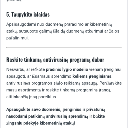
5. Taupykite išlaidas
Apsisaugodami nuo duomenų praradimo ar kibernetinių
atakų, sutaupote galimų išlaidų duomenų atkūrimui ar žalos
pašalinimui.
Raskite tinkamą antivirusinę programą dabar
Nesvarbu, ar ieškote
pradinio lygio modelio
vienam įrenginiui
apsaugoti, ar išsamaus sprendimo
keliems įrenginiams
,
antivirusinės programos siūlo reikiamą apsaugą. Peržiūrėkite
mūsų asortimentą ir raskite tinkamą programinę įrangą,
atitinkančią jūsų poreikius.
Apsaugokite savo duomenis, įrenginius ir privatumą
naudodami patikimą antivirusinį sprendimą ir būkite
žingsniu priekyje kibernetinių atakų!