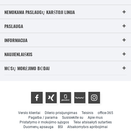
NEMOKAMA PASLAUGŲ KARŠTOJI LINIJA
PASLAUGA
INFORMACIJA
NAUJIENLAIŠKIS
MŪSŲ MOKĖJIMO BŪDAI
Verslo klientai
Dilerio prisijungimas
Teisinis
office-365
Pagalba / parama
Susisiekite su
Apie mus
Pristatymo ir mokėjimo sąlygos
Teisė atsisakyti sutarties
Duomenų apsauga
BSI
Atsakomybės apribojimai