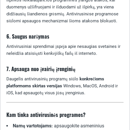
Išpirkos reikalaujančios programinės įrangos atakos, kai
duomenys užšifruojami ir išduodami už išpirką, yra viena
didžiausių šiandienos grėsmių. Antivirusinėse programose
siūlomi apsaugos mechanizmai šioms atakoms blokuoti.
6. Saugus naršymas
Antivirusiniai sprendimai įspėja apie nesaugias svetaines ir
neleidžia atsisiųsti kenkėjiškų failų iš interneto.
7. Apsauga nuo įvairių įrenginių
Daugelis antivirusinių programų siūlo
konkrečioms
platformoms skirtas versijas
Windows, MacOS, Android ir
iOS, kad apsaugotų visus jūsų įrenginius.
Kam tinka antivirusinės programos?
Namų vartotojams:
apsaugokite asmeninius