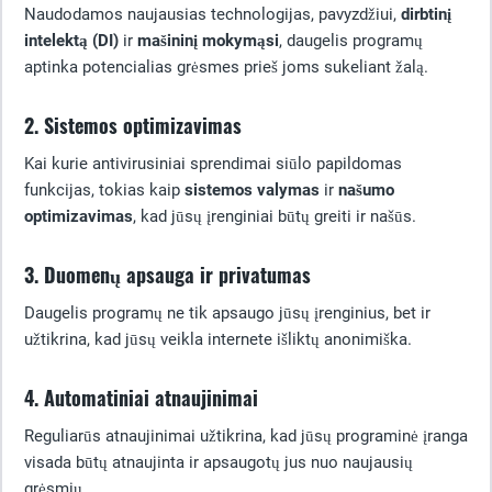
Naudodamos naujausias technologijas, pavyzdžiui,
dirbtinį
intelektą (DI)
ir
mašininį mokymąsi
, daugelis programų
aptinka potencialias grėsmes prieš joms sukeliant žalą.
2. Sistemos optimizavimas
Kai kurie antivirusiniai sprendimai siūlo papildomas
funkcijas, tokias kaip
sistemos valymas
ir
našumo
optimizavimas
, kad jūsų įrenginiai būtų greiti ir našūs.
3. Duomenų apsauga ir privatumas
Daugelis programų ne tik apsaugo jūsų įrenginius, bet ir
užtikrina, kad jūsų veikla internete išliktų anonimiška.
4. Automatiniai atnaujinimai
Reguliarūs atnaujinimai užtikrina, kad jūsų programinė įranga
visada būtų atnaujinta ir apsaugotų jus nuo naujausių
grėsmių.