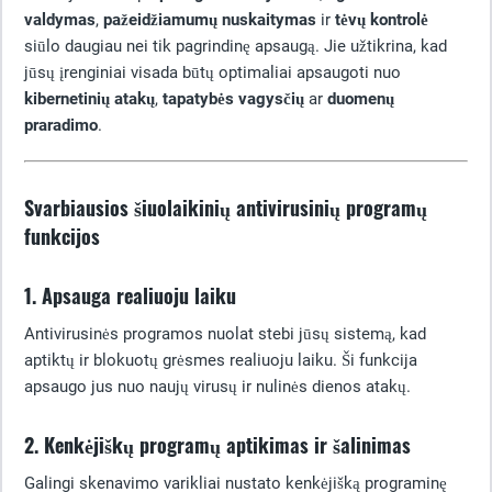
valdymas
,
pažeidžiamumų nuskaitymas
ir
tėvų kontrolė
siūlo daugiau nei tik pagrindinę apsaugą. Jie užtikrina, kad
jūsų įrenginiai visada būtų optimaliai apsaugoti nuo
kibernetinių atakų
,
tapatybės vagysčių
ar
duomenų
praradimo
.
Svarbiausios šiuolaikinių antivirusinių programų
funkcijos
1. Apsauga realiuoju laiku
Antivirusinės programos nuolat stebi jūsų sistemą, kad
aptiktų ir blokuotų grėsmes realiuoju laiku. Ši funkcija
apsaugo jus nuo naujų virusų ir nulinės dienos atakų.
2. Kenkėjiškų programų aptikimas ir šalinimas
Galingi skenavimo varikliai nustato kenkėjišką programinę