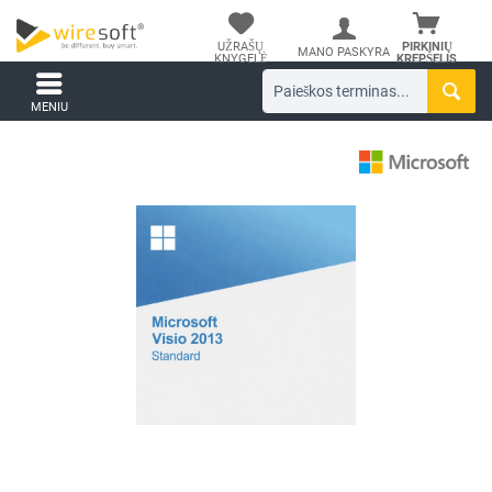
UŽRAŠŲ
PIRKINIŲ
MANO PASKYRA
KNYGELĖ
KREPŠELIS
MENIU