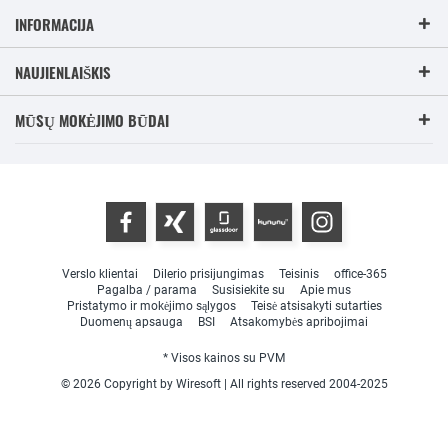
INFORMACIJA
NAUJIENLAIŠKIS
MŪSŲ MOKĖJIMO BŪDAI
Verslo klientai
Dilerio prisijungimas
Teisinis
office-365
Pagalba / parama
Susisiekite su
Apie mus
Pristatymo ir mokėjimo sąlygos
Teisė atsisakyti sutarties
Duomenų apsauga
BSI
Atsakomybės apribojimai
* Visos kainos su PVM
© 2026 Copyright by Wiresoft | All rights reserved 2004-2025