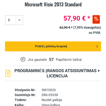
Microsoft Visio 2013 Standard
57,90 € *
62,90 € *
(7,95% išsaugotas)
su PVM.
Pridėti į pirkinių krepšelį
57
P
Jūs gaunate
Papildomi taškai
PROGRAMINĖS ĮRANGOS ATSISIUNTIMAS +
LICENCIJA
Straipsnio Nr:
SW10026
Gamintojo Nr:
D86-05338
Trukmė:
Nuolat galioja
Kalba:
Visos kalbos