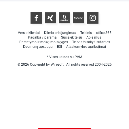
Verslo klientai
Dilerio prisijungimas
Teisinis
office-365
Pagalba / parama
Susisiekite su
Apie mus
Pristatymo ir mokėjimo sąlygos
Teisė atsisakyti sutarties
Duomenų apsauga
BSI
Atsakomybės apribojimai
* Visos kainos su PVM
© 2026 Copyright by Wiresoft | All rights reserved 2004-2025