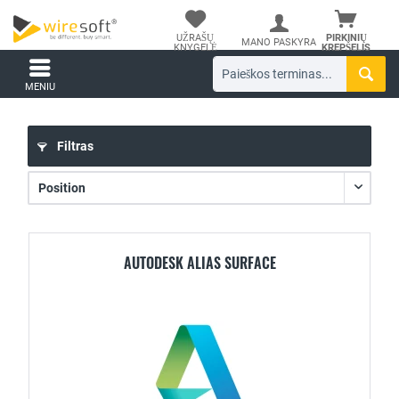
UŽRAŠŲ
PIRKINIŲ
MANO PASKYRA
KNYGELĖ
KREPŠELIS
MENIU
Filtras
AUTODESK ALIAS SURFACE