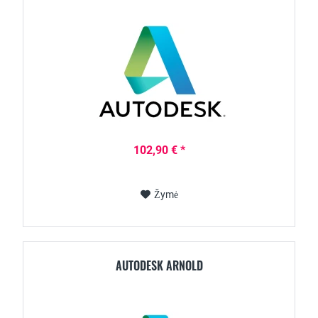
102,90 € *
Žymė
AUTODESK ARNOLD