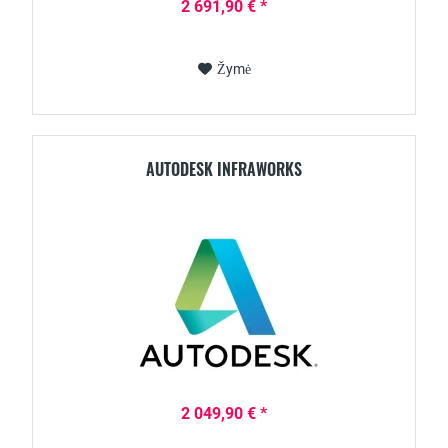
2 691,90 € *
Žymė
AUTODESK INFRAWORKS
2 049,90 € *