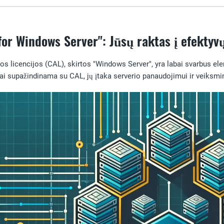
for Windows Server": Jūsų raktas į efektyv
igos licencijos (CAL), skirtos "Windows Server", yra labai svarbu
ai supažindinama su CAL, jų įtaka serverio panaudojimui ir veiksmi