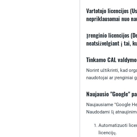
Vartotojo licencijos (U
nepriklausomai nuo naud
Įrenginio licencijos (D
neatsižvelgiant į tai,
Tinkamo CAL valdymo
Norint užtikrinti, kad org
naudotojai ar įrenginiai 
Naujausio "Google" p
Naujausiame "Google Hel
Naudodami šį atnaujinimą
Automatizuoti lice
licencijų.