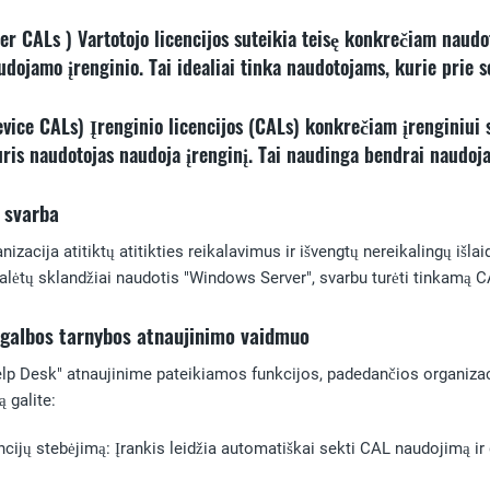
ser CALs
) Vartotojo licencijos suteikia teisę konkrečiam naud
ojamo įrenginio. Tai idealiai tinka naudotojams, kurie prie se
evice CALs)
Įrenginio licencijos (CALs) konkrečiam įrenginiui 
 kuris naudotojas naudoja įrenginį. Tai naudinga bendrai naudo
 svarba
anizacija atitiktų atitikties reikalavimus ir išvengtų nereikalingų išlai
galėtų sklandžiai naudotis "Windows Server", svarbu turėti tinkamą C
agalbos tarnybos atnaujinimo vaidmuo
p Desk" atnaujinime pateikiamos funkcijos, padedančios organizaci
 galite:
ncijų stebėjimą:
Įrankis leidžia automatiškai sekti CAL naudojimą i