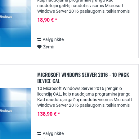
kaip naudojama programinė įranga Kad
naudotojai galėtų naudotis visomis Microsoft
Windows Server 2016 paslaugomis, teikiamomis
Standard ir Datacenter versijose, be serverio
18,90 € *
licencijos vienai...
Palyginkite
Žymė
MICROSOFT WINDOWS SERVER 2016 - 10 PACK
DEVICE CAL
10 Microsoft Windows Server 2016 įrenginio
licencijų CAL, kaip naudojama programinė įranga
Kad naudotojai galėtų naudotis visomis Microsoft
Windows Server 2016 paslaugomis, teikiamomis
Standard ir Datacenter versijose, be serverio...
138,90 € *
Palyginkite