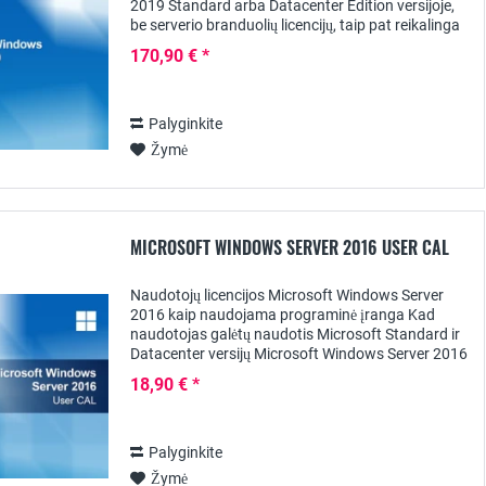
2019 Standard arba Datacenter Edition versijoje,
be serverio branduolių licencijų, taip pat reikalinga
kliento prieigos licencija kiekvienam...
170,90 € *
Palyginkite
Žymė
MICROSOFT WINDOWS SERVER 2016 USER CAL
Naudotojų licencijos Microsoft Windows Server
2016 kaip naudojama programinė įranga Kad
naudotojas galėtų naudotis Microsoft Standard ir
Datacenter versijų Microsoft Windows Server 2016
paslaugomis, be atitinkamos serverio licencijos,...
18,90 € *
Palyginkite
Žymė