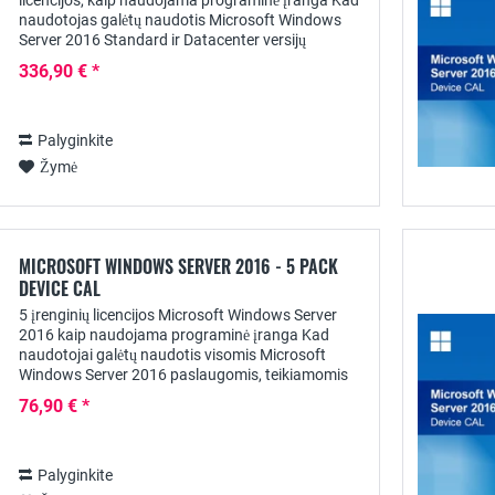
licencijos, kaip naudojama programinė įranga Kad
naudotojas galėtų naudotis Microsoft Windows
Server 2016 Standard ir Datacenter versijų
paslaugomis, be atitinkamos serverio licencijos
336,90 € *
reikia...
Palyginkite
Žymė
MICROSOFT WINDOWS SERVER 2016 - 5 PACK
DEVICE CAL
5 įrenginių licencijos Microsoft Windows Server
2016 kaip naudojama programinė įranga Kad
naudotojai galėtų naudotis visomis Microsoft
Windows Server 2016 paslaugomis, teikiamomis
Standard ir Datacenter versijose, be serverio
76,90 € *
licencijos...
Palyginkite