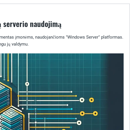
ų serverio naudojimą
s elementas įmonėms, naudojančioms "Windows Server" platformas.
ngu jų valdymu.