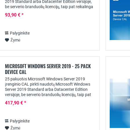
2019 Standard arba Datacenter Edition versijoje,
be serverio branduolių licencijų, taip pat reikalinga
kliento prieigos licencija kiekvienam...
93,90 € *
Palyginkite
Žymė
MICROSOFT WINDOWS SERVER 2019 - 25 PACK
DEVICE CAL
25 pakuotės Microsoft Windows Server 2019
įrenginio CAL pirkti naudotą Microsoft Windows
Server 2019 Standard arba Datacenter Edition
versijoje, be serverio branduolių licencijų, taip pat
reikalinga kliento prieigos licencija kiekvienam...
417,90 € *
Palyginkite
Žymė