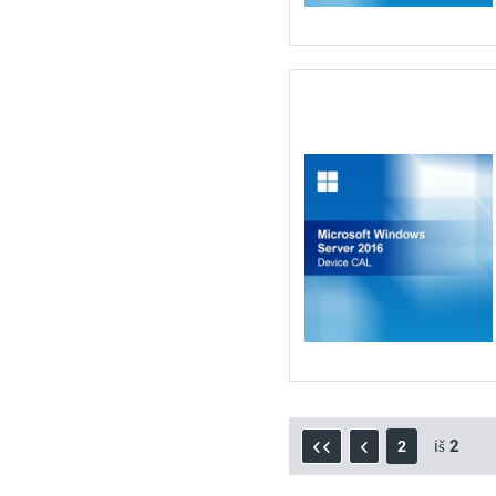
iš
2
2