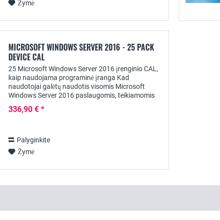
Žymė
MICROSOFT WINDOWS SERVER 2016 - 25 PACK
DEVICE CAL
25 Microsoft Windows Server 2016 įrenginio CAL,
kaip naudojama programinė įranga Kad
naudotojai galėtų naudotis visomis Microsoft
Windows Server 2016 paslaugomis, teikiamomis
Standard ir Datacenter versijose, be serverio
336,90 € *
licencijos...
Palyginkite
Žymė