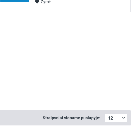
Žymė
Straipsniai viename puslapyje: