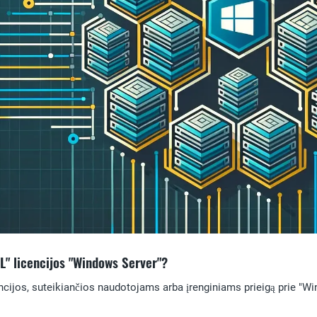
L" licencijos "Windows Server"?
encijos, suteikiančios naudotojams arba įrenginiams prieigą prie "W