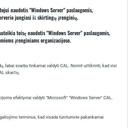
otojui naudotis "Windows Server" paslaugomis,
rverio jungiasi iš skirtingų įrenginių.
suteikia teisę naudotis "Windows Server" paslaugomis,
jamiems įrenginiams organizacijose.
dų, labai svarbu tinkamai valdyti CAL. Norint užtikrinti, kad visi
AL skaičių.
joms efektyviai valdyti "Microsoft" "Windows Server" CAL.
r galiojimo terminus, kad visada turėtumėte pakankamai