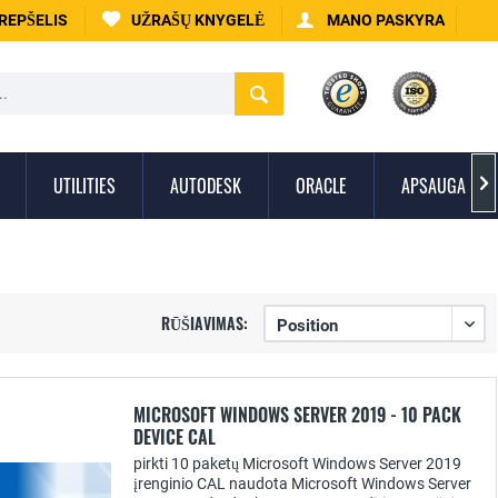
KREPŠELIS
UŽRAŠŲ KNYGELĖ
MANO PASKYRA
UTILITIES
AUTODESK
ORACLE
APSAUGA NUO

RŪŠIAVIMAS:
MICROSOFT WINDOWS SERVER 2019 - 10 PACK
DEVICE CAL
pirkti 10 paketų Microsoft Windows Server 2019
įrenginio CAL naudota Microsoft Windows Server