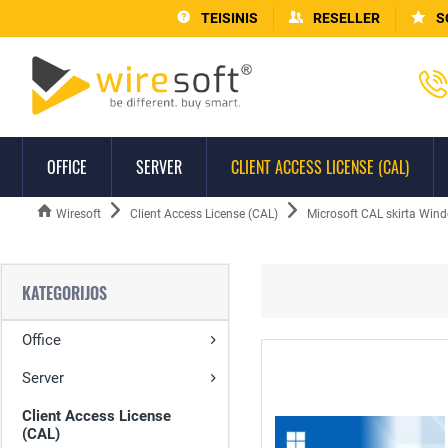
TEISINIS
RESELLER
S
OFFICE
SERVER
CLIENT ACCESS LICENSE (CAL)
Wiresoft
Client Access License (CAL)
Microsoft CAL skirta Win
KATEGORIJOS
Office
Server
Client Access License
(CAL)