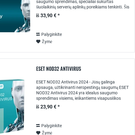
saugumo sprendimas, specialiai sukurtas
šiuolaikinių serverių aplinkų poreikiams tenkinti. Šis
sprendimas, derindamas apsaugą realiuoju laiku...
iš 33,90 € *
Palyginkite
Žymė
ESET NOD32 ANTIVIRUS
ESET NOD32 Antivirus 2024 - Jūsų galinga
apsauga, užtikrinanti nerūpestingą saugumą ESET
NOD32 Antivirus 2024 yra idealus saugumo
sprendimas visiems, ieškantiems visapusiškos
apsaugos nuo virusų , kenkėjiškų programų ,
iš 23,90 € *
išpirkos...
Palyginkite
Žymė