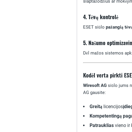
slaptažodžius ar mokėji
4. Tėvų kontrolė
ESET siūlo
pažangią tėvų
5. Našumo optimizavi
Dėl mažos sistemos apkrov
Kodėl verta pirkti ES
Wiresoft AG
siūlo jums n
AG gausite:
Greitą
licencijos
įdie
Kompetentingą pag
Patrauklias
vieno ir 