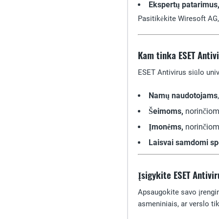
Ekspertų patarimus
Pasitikėkite Wiresoft AG
Kam tinka ESET Antiv
ESET Antivirus siūlo uni
Namų naudotojams
Šeimoms,
norinčioms
Įmonėms,
norinčioms
Laisvai samdomi spec
Įsigykite ESET Antivir
Apsaugokite savo įrengi
asmeniniais, ar verslo ti