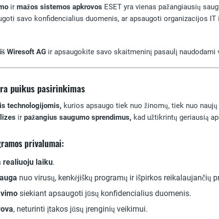
imo
ir
mažos sistemos apkrovos
ESET yra vienas pažangiausių sa
ugoti savo konfidencialius duomenis, ar apsaugoti organizacijos IT 
 iš Wiresoft AG
ir apsaugokite savo skaitmeninį pasaulį naudodami 
yra puikus pasirinkimas
s technologijomis,
kurios apsaugo tiek nuo žinomų, tiek nuo naujų
lizes
ir
pažangius saugumo sprendimus,
kad užtikrintų geriausią ap
gramos privalumai:
realiuoju laiku
.
sauga
nuo virusų, kenkėjiškų programų ir išpirkos reikalaujančių 
avimo
siekiant apsaugoti jūsų konfidencialius duomenis.
rova
, neturinti įtakos jūsų įrenginių veikimui.