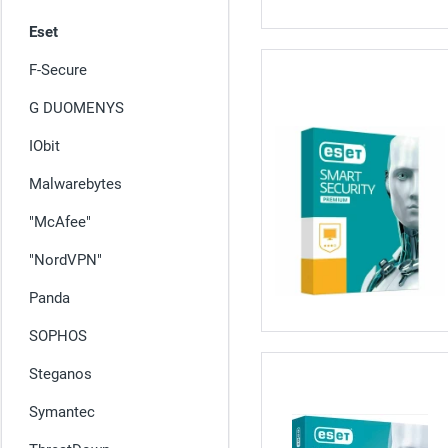
Eset
F-Secure
G DUOMENYS
IObit
Malwarebytes
"McAfee"
"NordVPN"
Panda
SOPHOS
Steganos
Symantec