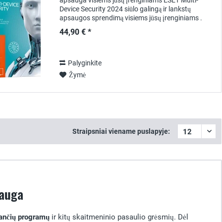
apsauga visiems jūsų įrenginiams ESET Multi-
Device Security 2024 siūlo galingą ir lankstų
apsaugos sprendimą visiems jūsų įrenginiams .
Naudodami vieną licencijos paketą galite
44,90 € *
patikimai...
Palyginkite
Žymė
Straipsniai viename puslapyje:
sauga
jančių programų
ir kitų skaitmeninio pasaulio grėsmių. Dėl