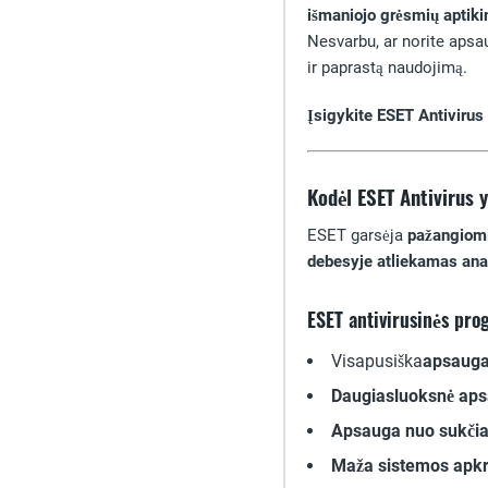
išmaniojo grėsmių aptik
Nesvarbu, ar norite apsa
ir paprastą naudojimą.
Įsigykite ESET Antivirus
Kodėl ESET Antivirus 
ESET garsėja
pažangiomi
debesyje atliekamas ana
ESET antivirusinės pro
Visapusiška
apsauga 
Daugiasluoksnė ap
Apsauga nuo sukči
Maža sistemos apk