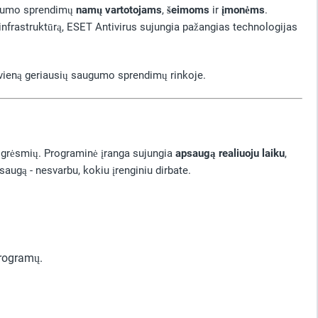
ugumo sprendimų
namų vartotojams
,
šeimoms
ir
įmonėms
.
infrastruktūrą, ESET Antivirus sujungia pažangias technologijas
vieną geriausių saugumo sprendimų rinkoje.
 grėsmių. Programinė įranga sujungia
apsaugą realiuoju laiku
,
saugą - nesvarbu, kokiu įrenginiu dirbate.
programų.