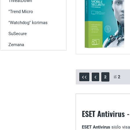
ThreatDown
"Trend Micro
"Watchdog" kūrimas
SuSecure
Zemana
iš
2
2
ESET Antivirus 
ESET Antivirus
siūlo vis