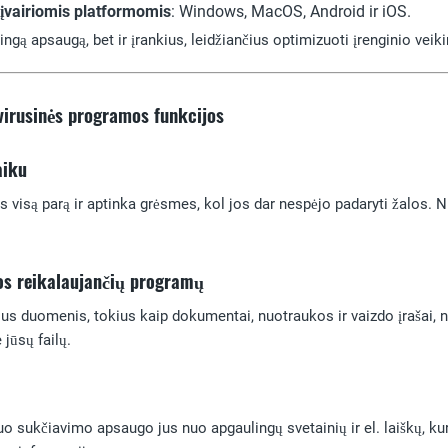
vairiomis platformomis
: Windows, MacOS, Android ir iOS.
ngą apsaugą, bet ir įrankius, leidžiančius optimizuoti įrenginio veik
virusinės programos funkcijos
aiku
s visą parą ir aptinka grėsmes, kol jos dar nespėjo padaryti žalos. N
os reikalaujančių programų
us duomenis, tokius kaip dokumentai, nuotraukos ir vaizdo įrašai, 
 jūsų failų.
 sukčiavimo apsaugo jus nuo apgaulingų svetainių ir el. laiškų, k