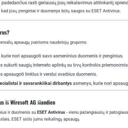
,
padedančius rasti geriausią jūsų reikalavimus atitinkantį spren
, kad jūsų įrenginiai ir duomenys būtų saugūs su ESET Antivirus.
irus?
versalią apsaugą įvairioms naudotojų grupėms:
, kurie nori apsaugoti savo asmeninius duomenis ir įrenginius.
 sukurti saugią interneto aplinką su tėvų kontrolės priemonėmis
 apsaugoti tinklus ir verslui svarbius duomenis.
ialistai ir savarankiškai dirbantys
asmenys, kurie nori apsaugo
us iš Wiresoft AG šiandien
nius ir duomenis su
ESET Antivirus
- vienu pažangiausių ir patogiau
kslais, ESET siūlo jums reikalingą apsaugą.