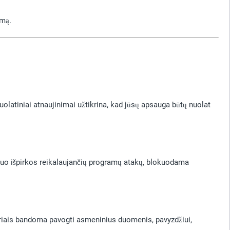
imą.
uolatiniai atnaujinimai užtikrina, kad jūsų apsauga būtų nuolat
nuo išpirkos reikalaujančių programų atakų, blokuodama
uriais bandoma pavogti asmeninius duomenis, pavyzdžiui,