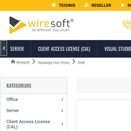
TEISINIS
RESELLER
S
SERVER
CLIENT ACCESS LICENSE (CAL)
VISUAL STUDI

Wiresoft
Apsauga nuo virusų
Eset
KATEGORIJOS
Office
Server
Client Access License
(CAL)