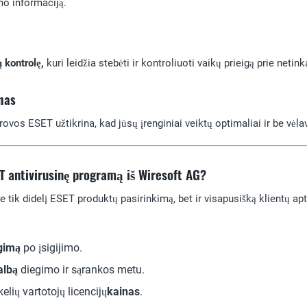
mo informaciją.
 kontrolę,
kuri leidžia stebėti ir kontroliuoti vaikų prieigą prie netin
mas
os ESET užtikrina, kad jūsų įrenginiai veiktų optimaliai ir be vėla
ET antivirusinę programą iš Wiresoft AG?
e tik didelį ESET produktų pasirinkimą, bet ir visapusišką klientų a
gimą
po įsigijimo.
albą
diegimo ir sąrankos metu.
kelių vartotojų licencijų
kainas
.