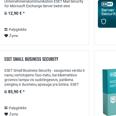
Unternehmenskommunikation ESET Mail Security
für Microsoft Exchange Server bietet eine
leistungsstarke Sicherheitslösung für
iš 12,90 € *
Unternehmen, die ihre...
Palyginkite
Žymė
ESET SMALL BUSINESS SECURITY
ESET Small Business Security - saugumas verslui ir
namų vartotojams Šiuo metu, kai kibernetinės
grėsmės tampa vis sudėtingesnės, patikima
įrenginių ir duomenų apsauga yra būtina. ESET
Small Business Security siūlo išsamų ir paprastą...
iš 85,90 € *
Palyginkite
Žymė