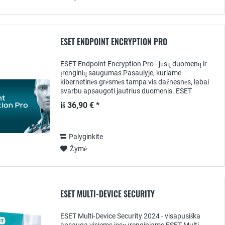
ESET ENDPOINT ENCRYPTION PRO
ESET Endpoint Encryption Pro - jūsų duomenų ir
įrenginių saugumas Pasaulyje, kuriame
kibernetinės grėsmės tampa vis dažnesnės, labai
svarbu apsaugoti jautrius duomenis. ESET
Endpoint Encryption Pro siūlo galingą ir paprastą
iš 36,90 € *
naudoti...
Palyginkite
Žymė
ESET MULTI-DEVICE SECURITY
ESET Multi-Device Security 2024 - visapusiška