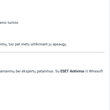
kamo turinio.
vimų, tuo pat metu užtikrinant jų apsaugą.
ptarnavimą bei ekspertų patarimus. Su
ESET Antivirus
iš Wiresoft