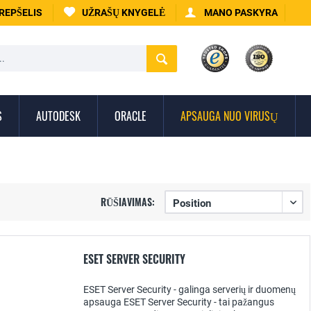
KREPŠELIS
UŽRAŠŲ KNYGELĖ
MANO PASKYRA
S
AUTODESK
ORACLE
APSAUGA NUO VIRUSŲ
RŪŠIAVIMAS:
ESET SERVER SECURITY
ESET Server Security - galinga serverių ir duomenų
apsauga ESET Server Security - tai pažangus