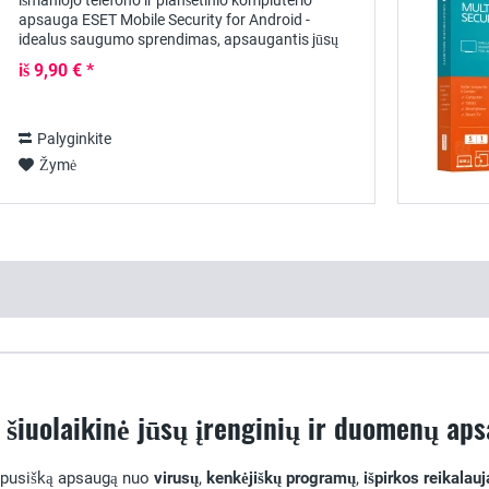
išmaniojo telefono ir planšetinio kompiuterio
apsauga ESET Mobile Security for Android -
idealus saugumo sprendimas, apsaugantis jūsų
mobiliuosius įrenginius nuo kibernetinių grėsmių ,...
iš 9,90 € *
Palyginkite
Žymė
- šiuolaikinė jūsų įrenginių ir duomenų ap
apusišką apsaugą nuo
virusų
,
kenkėjiškų programų
,
išpirkos reikalau