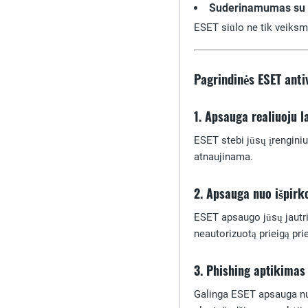
Suderinamumas su į
ESET siūlo ne tik veiksmi
Pagrindinės ESET anti
1. Apsauga realiuoju l
ESET stebi jūsų įrenginiu
atnaujinama.
2. Apsauga nuo išpirk
ESET apsaugo jūsų jautri
neautorizuotą prieigą prie
3. Phishing aptikimas
Galinga ESET apsauga nuo