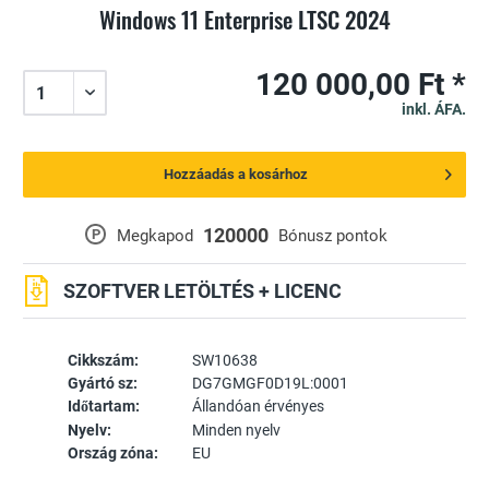
Windows 11 Enterprise LTSC 2024
120 000,00 Ft *
inkl. ÁFA.
Hozzáadás a kosárhoz
120000
P
Megkapod
Bónusz pontok
SZOFTVER LETÖLTÉS + LICENC
Cikkszám:
SW10638
Gyártó sz:
DG7GMGF0D19L:0001
Időtartam:
Állandóan érvényes
Nyelv:
Minden nyelv
Ország zóna:
EU