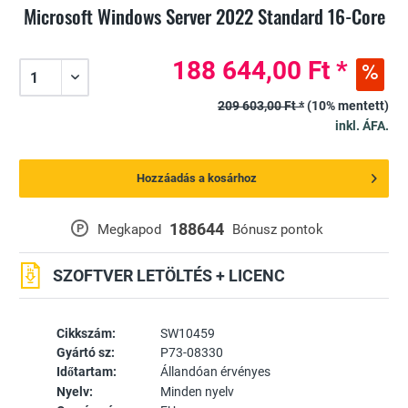
Microsoft Windows Server 2022 Standard 16-Core
188 644,00 Ft *
209 603,00 Ft *
(10% mentett)
inkl. ÁFA.
Hozzáadás a kosárhoz
188644
P
Megkapod
Bónusz pontok
SZOFTVER LETÖLTÉS + LICENC
Cikkszám:
SW10459
Gyártó sz:
P73-08330
Időtartam:
Állandóan érvényes
Nyelv:
Minden nyelv