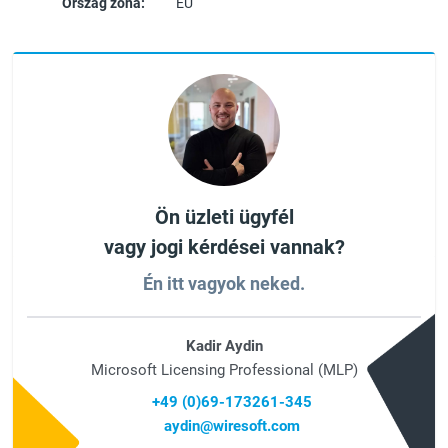
Ország zóna:
EU
Ön üzleti ügyfél
vagy jogi kérdései vannak?
Én itt vagyok neked.
Kadir Aydin
Microsoft Licensing Professional (MLP)
+49 (0)69-173261-345
aydin@wiresoft.com