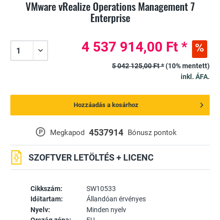
VMware vRealize Operations Management 7
Enterprise
4 537 914,00 Ft *
5 042 125,00 Ft *
(10% mentett)
inkl. ÁFA.
Hozzáadás a kosárhoz
4537914
P
Megkapod
Bónusz pontok
SZOFTVER LETÖLTÉS + LICENC
Cikkszám:
SW10533
Időtartam:
Állandóan érvényes
Nyelv:
Minden nyelv