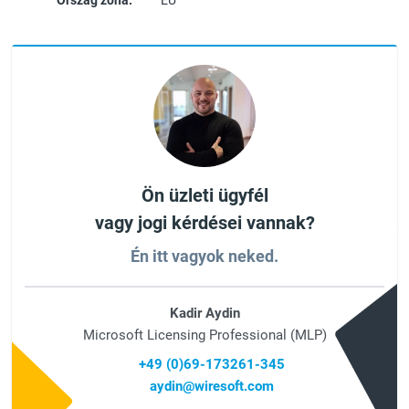
Ország zóna:
EU
Ön üzleti ügyfél
vagy jogi kérdései vannak?
Én itt vagyok neked.
Kadir Aydin
Microsoft Licensing Professional (MLP)
+49 (0)69-173261-345
aydin@wiresoft.com