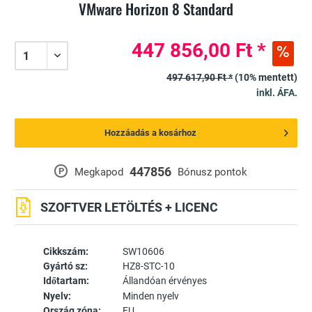
VMware Horizon 8 Standard
447 856,00 Ft *
497 617,90 Ft *
(10% mentett)
inkl. ÁFA.
Hozzáadás a kosárhoz
447856
P
Megkapod
Bónusz pontok
SZOFTVER LETÖLTÉS + LICENC
Cikkszám:
SW10606
Gyártó sz:
HZ8-STC-10
Időtartam:
Állandóan érvényes
Nyelv:
Minden nyelv
Ország zóna:
EU