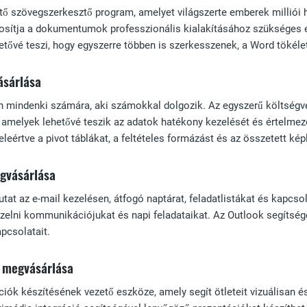
ő szövegszerkesztő program, amelyet világszerte emberek milliói h
iztosítja a dokumentumok professzionális kialakításához szükséges
etővé teszi, hogy egyszerre többen is szerkesszenek, a Word tökél
ásárlása
n mindenki számára, aki számokkal dolgozik. Az egyszerű költségv
amelyek lehetővé teszik az adatok hatékony kezelését és értelmezés
eleértve a pivot táblákat, a feltételes formázást és az összetett ké
gvásárlása
at az e-mail kezelésen, átfogó naptárat, feladatlistákat és kapcso
zelni kommunikációjukat és napi feladataikat. Az Outlook segítség
apcsolatait.
 megvásárlása
ciók készítésének vezető eszköze, amely segít ötleteit vizuálisa