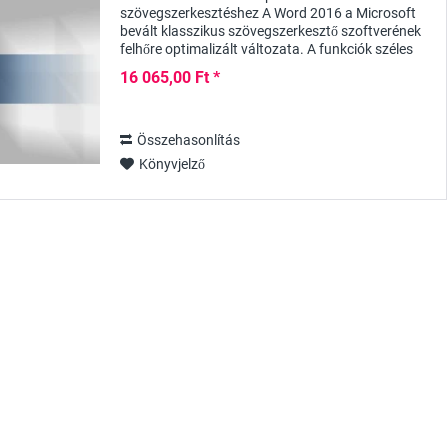
szövegszerkesztéshez A Word 2016 a Microsoft
bevált klasszikus szövegszerkesztő szoftverének
felhőre optimalizált változata. A funkciók széles
skálája, valamint a magas szintű
16 065,00 Ft *
felhasználóbarátság...
Összehasonlítás
Könyvjelző