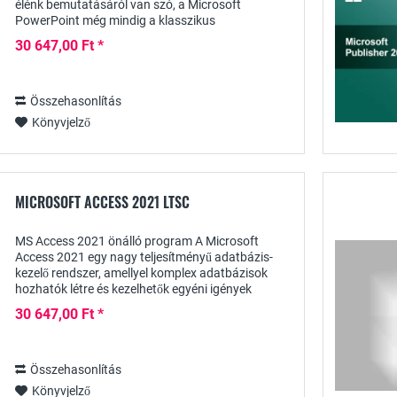
élénk bemutatásáról van szó, a Microsoft
PowerPoint még mindig a klasszikus
szoftverprogram erre a célra. Számos tervezési
30 647,00 Ft *
lehetőségével és támogató...
Összehasonlítás
Könyvjelző
MICROSOFT ACCESS 2021 LTSC
MS Access 2021 önálló program A Microsoft
Access 2021 egy nagy teljesítményű adatbázis-
kezelő rendszer, amellyel komplex adatbázisok
hozhatók létre és kezelhetők egyéni igények
szerint. Nemcsak Excel, XML és dBASE fájlok
30 647,00 Ft *
használhatók...
Összehasonlítás
Könyvjelző