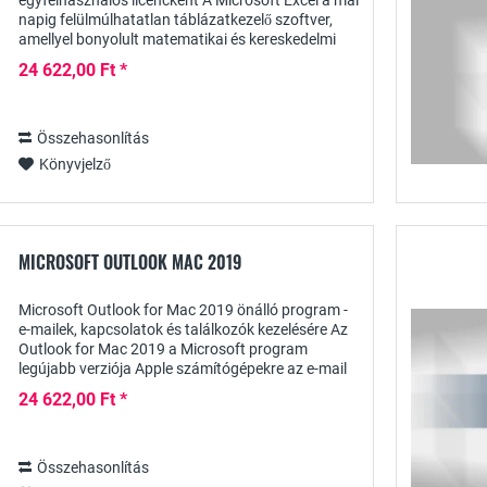
egyfelhasználós licencként A Microsoft Excel a mai
napig felülmúlhatatlan táblázatkezelő szoftver,
amellyel bonyolult matematikai és kereskedelmi
számításokat egyaránt el lehet végezni. A
24 622,00 Ft *
jelenlegi...
Összehasonlítás
Könyvjelző
MICROSOFT OUTLOOK MAC 2019
Microsoft Outlook for Mac 2019 önálló program -
e-mailek, kapcsolatok és találkozók kezelésére Az
Outlook for Mac 2019 a Microsoft program
legújabb verziója Apple számítógépekre az e-mail
forgalom, a kapcsolatok és a feladatok...
24 622,00 Ft *
Összehasonlítás