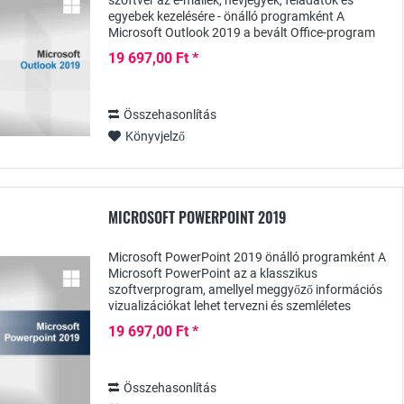
szoftver az e-mailek, névjegyek, feladatok és
egyebek kezelésére - önálló programként A
Microsoft Outlook 2019 a bevált Office-program
legújabb verziója az e-mail forgalom
19 697,00 Ft *
professzionális...
Összehasonlítás
Könyvjelző
MICROSOFT POWERPOINT 2019
Microsoft PowerPoint 2019 önálló programként A
Microsoft PowerPoint az a klasszikus
szoftverprogram, amellyel meggyőző információs
vizualizációkat lehet tervezni és szemléletes
prezentációkat lehet készíteni. A PowerPoint
19 697,00 Ft *
2019...
Összehasonlítás