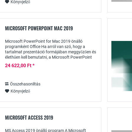
Könyvjelző
MICROSOFT POWERPOINT MAC 2019
Microsoft PowerPoint for Mac 2019 önálló
programként Office Ha arról van szó, hogy a
tartalmat prezentáció formájában meggyőzően és
élethűen kell bemutatni, a Microsoft PowerPoint
még mindig a klasszikus szoftverprogram. A
24 622,00 Ft *
többféle...
Összehasonlítás
Könyvjelző
MICROSOFT ACCESS 2019
MS Access 2019 önálló program A Microsoft