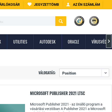
ÁRLÓKOSÁR
JEGYZETTÖMB
AZ ÉN SZÁMLÁM
K
UTILITIES
AUTODESK
ORACLE
VÍRUSVÉDEL

VÁLOGATÁS:
MICROSOFT PUBLISHER 2021 LTSC
Microsoft Publisher 2021 - az önálló program a
vásárlási verzióban A Publisher 2021 a Microsoft