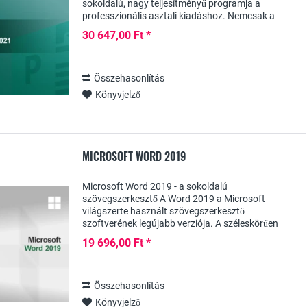
sokoldalú, nagy teljesítményű programja a
professzionális asztali kiadáshoz. Nemcsak a
vállalatok, hanem a magánfelhasználók, például
30 647,00 Ft *
a...
Összehasonlítás
Könyvjelző
MICROSOFT WORD 2019
Microsoft Word 2019 - a sokoldalú
szövegszerkesztő A Word 2019 a Microsoft
világszerte használt szövegszerkesztő
szoftverének legújabb verziója. A széleskörűen
felszerelt Office-program a beépített eszközökkel
19 696,00 Ft *
és intuitív kezelésével...
Összehasonlítás
Könyvjelző