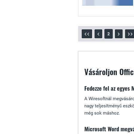
2
Vásároljon Offi
Fedezze fel az egyes 
A Wiresoftnál megvásárol
nagy teljesítményű eszkö
még sok máshoz.
Microsoft Word megv