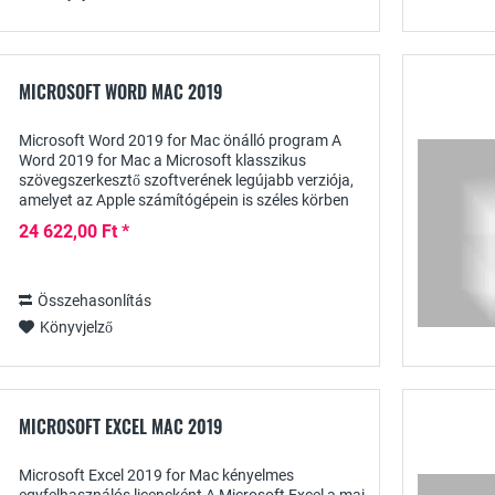
MICROSOFT WORD MAC 2019
Microsoft Word 2019 for Mac önálló program A
Word 2019 for Mac a Microsoft klasszikus
szövegszerkesztő szoftverének legújabb verziója,
amelyet az Apple számítógépein is széles körben
használnak. A sokoldalú Office program számos...
24 622,00 Ft *
Összehasonlítás
Könyvjelző
MICROSOFT EXCEL MAC 2019
Microsoft Excel 2019 for Mac kényelmes