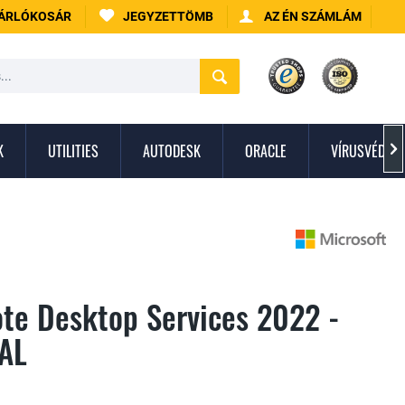
ÁRLÓKOSÁR
JEGYZETTÖMB
AZ ÉN SZÁMLÁM
K
UTILITIES
AUTODESK
ORACLE
VÍRUSVÉDEL

te Desktop Services 2022 -
AL