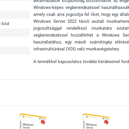
alkalmazások központilag biztosíthatók az enge
Windows-képes végberendezéssel használhassák,
amely csak arra jogosítja fel őket, hogy egy ált
Windows Server 2022 távoli asztali munkamen
si kód
jogosultsággal rendelkező munkatárs ezutá
végberendezéssel hozzáférhet a Windows Ser
használatához, egy másik számítógép eléréséh
infrastruktúrával (VDI) való munkavégzéshez.
A termékkel kapcsolatos további kérdéseivel ford