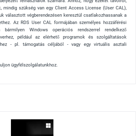
délyezett felhasználók számára. Ahhoz, hogy ezeket távolról,
 mindig szükség van egy Client Access License (User CAL),
aluk választott végberendezésen keresztül csatlakozhassanak a
ethez. Az RDS User CAL formájában személyes hozzáférési
n bármilyen Windows operációs rendszerrel rendelkező
verhez, például az elérhető programok és szolgáltatások
ez - pl. támogatás céljából - vagy egy virtuális asztali
uljon ügyfélszolgálatunkhoz.