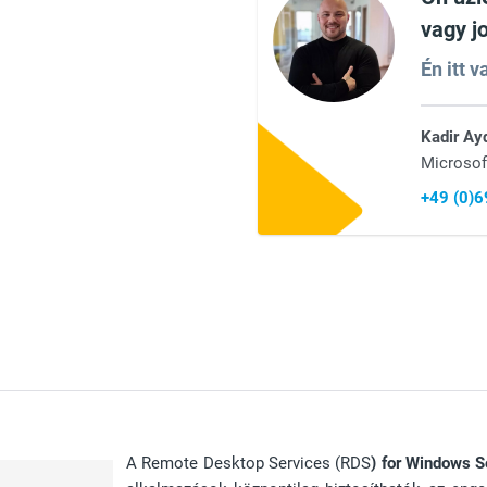
vagy j
Én itt 
Kadir Ay
Microsof
+49 (0)
A Remote Desktop Services (RDS
) for
Windows S