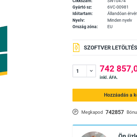
Cikkszám:
SW10474
Gyártó sz:
6VC-00981
Időtartam:
Állandóan érvé
Nyelv:
Minden nyelv
Ország zóna:
EU
SZOFTVER LETÖLTÉS
742 857,0
inkl. ÁFA.
Hozzáadás a k
742857
P
Megkapod
Bónu
Ön üzle