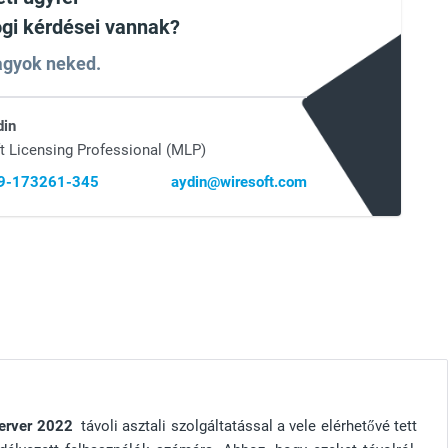
ogi kérdései vannak?
vagyok neked.
din
t Licensing Professional (MLP)
69-173261-345
aydin@wiresoft.com
erver 2022
távoli asztali szolgáltatással a vele elérhetővé tett