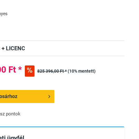
nyes
 + LICENC
0 Ft *
825 396,00 Ft *
(10% mentett)
osárhoz
sz pontok
ti ügyfél