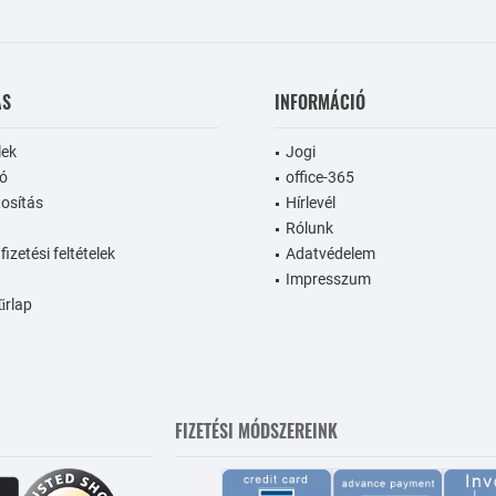
ÁS
INFORMÁCIÓ
lek
Jogi
dó
office-365
tosítás
Hírlevél
Rólunk
 fizetési feltételek
Adatvédelem
Impresszum
űrlap
FIZETÉSI MÓDSZEREINK