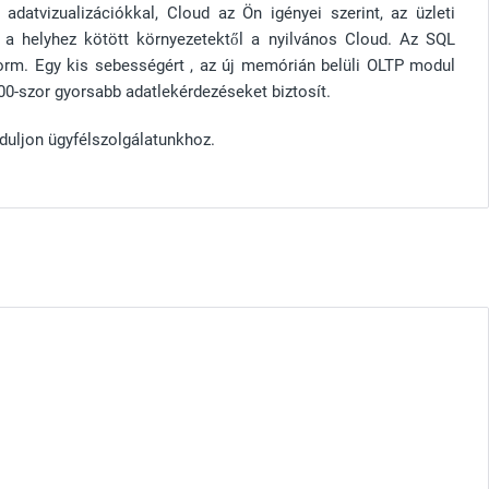
 adatvizualizációkkal, Cloud az Ön igényei szerint, az üzleti
 a helyhez kötött környezetektől a nyilvános Cloud. Az SQL
orm. Egy kis sebességért , az új memórián belüli OLTP modul
0-szor gyorsabb adatlekérdezéseket biztosít.
duljon ügyfélszolgálatunkhoz.