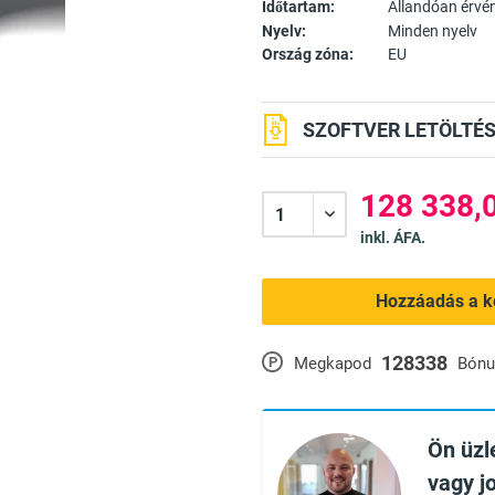
Időtartam:
Állandóan érvé
Nyelv:
Minden nyelv
Ország zóna:
EU
SZOFTVER LETÖLTÉS
128 338,0
inkl. ÁFA.
Hozzáadás a k
128338
P
Megkapod
Bónu
Ön üzle
vagy j