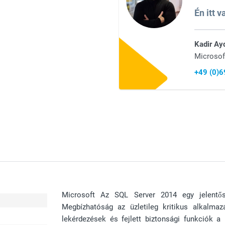
Én itt 
Kadir Ay
Microsof
+49 (0)
Microsoft Az SQL Server 2014 egy jelentős
Megbízhatóság az üzletileg kritikus alkalma
lekérdezések és fejlett biztonsági funkciók a