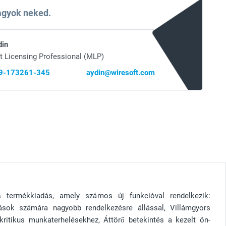
vagyok neked.
din
t Licensing Professional (MLP)
69-173261-345
aydin@wiresoft.com
 termékkiadás, amely számos új funkcióval rendelkezik:
zások számára nagyobb rendelkezésre állással, Villámgyors
 kritikus munkaterhelésekhez, Áttörő betekintés a kezelt ön-