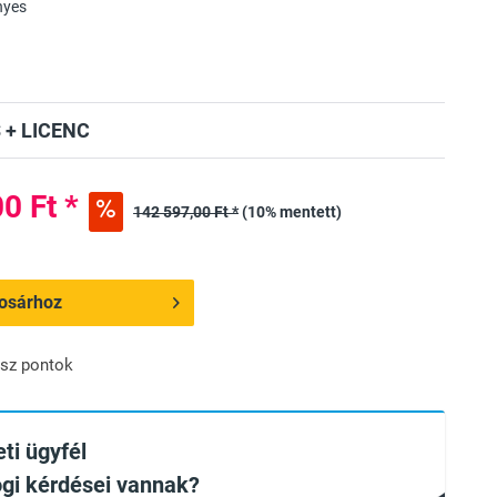
nyes
 + LICENC
0 Ft *
142 597,00 Ft *
(10% mentett)
osárhoz
sz pontok
ti ügyfél
ogi kérdései vannak?