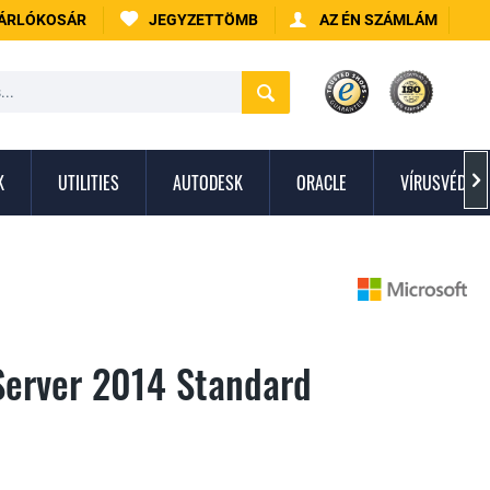
ÁRLÓKOSÁR
JEGYZETTÖMB
AZ ÉN SZÁMLÁM
K
UTILITIES
AUTODESK
ORACLE
VÍRUSVÉDEL

Server 2014 Standard