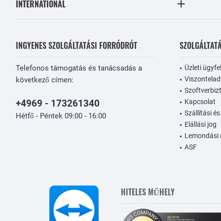
INTERNATIONAL
INGYENES SZOLGÁLTATÁSI FORRÓDRÓT
SZOLGÁLTAT
Telefonos támogatás és tanácsadás a
Üzleti ügyfe
Viszontela
következő címen:
Szoftverbiz
+4969 - 173261340
Kapcsolat
Szállítási és
Hétfő - Péntek 09:00 - 16:00
Elállási jog
Lemondási 
ASF
HITELES MŰHELY