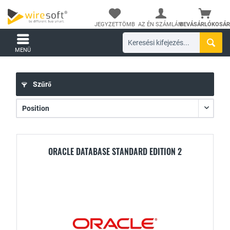
JEGYZETTÖMB
AZ ÉN SZÁMLÁM
BEVÁSÁRLÓKOSÁR
MENÜ
Szűrő
ORACLE DATABASE STANDARD EDITION 2