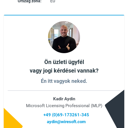
Ország zóna:
EU
Ön üzleti ügyfél
vagy jogi kérdései vannak?
Én itt vagyok neked.
Kadir Aydin
Microsoft Licensing Professional (MLP)
+49 (0)69-173261-345
aydin@wiresoft.com