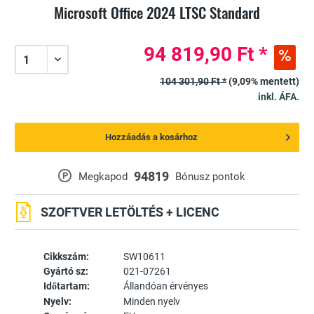
Microsoft Office 2024 LTSC Standard
94 819,90 Ft *
104 301,90 Ft *
(9,09% mentett)
inkl. ÁFA.
Hozzáadás a kosárhoz
94819
P
Megkapod
Bónusz pontok
SZOFTVER LETÖLTÉS + LICENC
Cikkszám:
SW10611
Gyártó sz:
021-07261
Időtartam:
Állandóan érvényes
Nyelv:
Minden nyelv