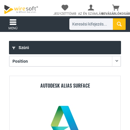
JEGYZETTÖMB
AZ ÉN SZÁMLÁM
BEVÁSÁRLÓKOSÁR
MENÜ
Szűrő
AUTODESK ALIAS SURFACE