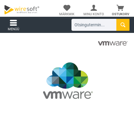
MÄRKMIK
MINU KONTO
OSTUKORV
MENÜÜ