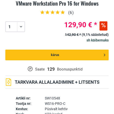
VMware Workstation Pro 16 for Windows
(
6
)
129,90 € *
142,90 € *
(9,1% säästetud)
sh käibemaks
kärus
129
P
Saate
Boonuspunktid
TARKVARA ALLALAADIMINE + LITSENTS
Artikli nr:
SW10548
Tootja nr:
WS16-PRO-C
Kestus:
Püsivalt kehtiv