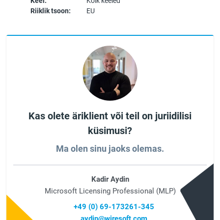
Keel:
Kõik keeled
Riiklik tsoon:
EU
Kas olete äriklient või teil on juriidilisi
küsimusi?
Ma olen sinu jaoks olemas.
Kadir Aydin
Microsoft Licensing Professional (MLP)
+49 (0) 69-173261-345
aydin@wiresoft.com