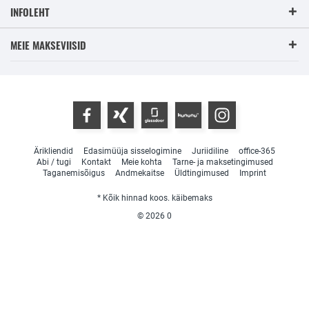
INFOLEHT
MEIE MAKSEVIISID
Ärikliendid
Edasimüüja sisselogimine
Juriidiline
office-365
Abi / tugi
Kontakt
Meie kohta
Tarne- ja maksetingimused
Taganemisõigus
Andmekaitse
Üldtingimused
Imprint
* Kõik hinnad koos. käibemaks
© 2026
0