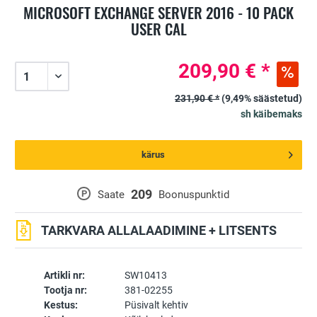
MICROSOFT EXCHANGE SERVER 2016 - 10 PACK
USER CAL
209,90 € *
231,90 € *
(9,49% säästetud)
sh käibemaks
kärus
209
P
Saate
Boonuspunktid
TARKVARA ALLALAADIMINE + LITSENTS
Artikli nr:
SW10413
Tootja nr:
381-02255
Kestus:
Püsivalt kehtiv