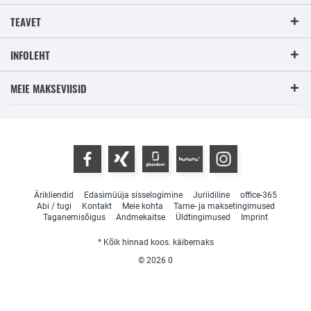
TEAVET
INFOLEHT
MEIE MAKSEVIISID
Ärikliendid
Edasimüüja sisselogimine
Juriidiline
office-365
Abi / tugi
Kontakt
Meie kohta
Tarne- ja maksetingimused
Taganemisõigus
Andmekaitse
Üldtingimused
Imprint
* Kõik hinnad koos. käibemaks
© 2026
0