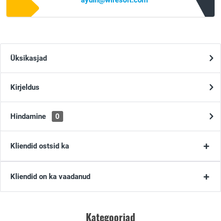
aydin@wiresoft.com
Üksikasjad
Kirjeldus
Hindamine
0
Kliendid ostsid ka
Kliendid on ka vaadanud
Kategooriad