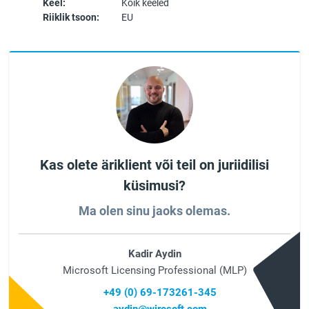
Keel:
Kõik keeled
Riiklik tsoon:
EU
Kas olete äriklient või teil on juriidilisi
küsimusi?
Ma olen sinu jaoks olemas.
Kadir Aydin
Microsoft Licensing Professional (MLP)
+49 (0) 69-173261-345